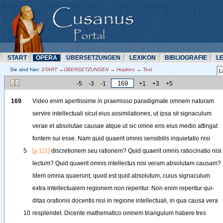
START
OPERA
ÜBERSETZUNN
LEXIKON
BIBLIOGRAFIE
L
Sie sind hier:
START →ÜBERSETZUNN → Hopkins → Text
-5
-3
-1
+1
+3
+5
169
Video
enim
apertissime
in
praemisso
paradigmate
omnem
naturam
servire
intellectuali
sicut
eius
assimilationes
, 
ut
ipsa
sit
signaculum
verae
et
absolutae
causae
atque
ut
sic
omne
ens
eius
medio
attingat
fontem
sui
esse
. 
Nam
quid
quaerit
omnis
sensibilis
inquietatio
nisi
5
[p.121]
discretionem
seu
rationem
? 
Quid
quaerit
omnis
ratiocinatio
nisi
lectum
?
Quid
quaerit
omnis
intellectus
nisi
veram
absolutam
causam
?
Idem
omnia
quaerunt
, 
quod
est
quid
absolutum
, 
cuius
signaculum
extra
intellectualem
regionem
non
reperitur
. 
Non
enim
reperitur
qui-
ditas
orationis
docentis
nisi
in
regione
intellectuali
, 
in
qua
causa
vera
10
resplendet
. 
Dicente
mathematico
omnem
triangulum
habere
tres