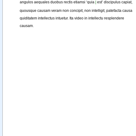
angulos
aequales
duobus
rectis
etiamsi
‘
quia
|
est
’
discipulus
capiat
,
quousque
causam
veram
non
concipit
, 
non
intelligit
, 
patefacta
causa
quiditatem
intellectus
intuetur
. 
Ita
video
in
intellectu
resplendere
causam
.