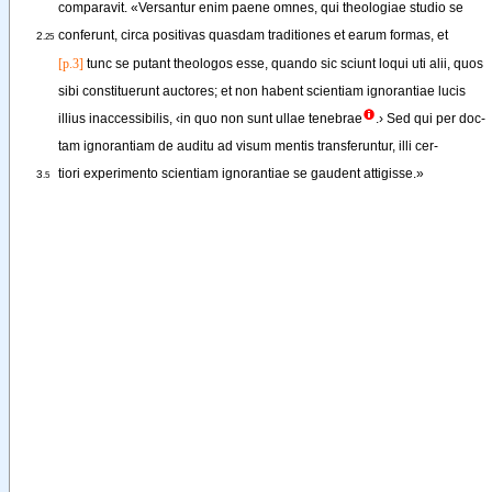
comparavit
. 
«
Versantur
enim
paene
omnes
, 
qui
theologiae
studio
se
conferunt
, 
circa
positivas
quasdam
traditiones
et
earum
formas
, 
et
2
.25
[p.3]
tunc
se
putant
theologos
esse
, 
quando
sic
sciunt
loqui
uti
alii
, 
quos
sibi
constituerunt
auctores
; 
et
non
habent
scientiam
ignorantiae
lucis
illius
inaccessibilis
, 
‹
in
quo
non
sunt
ullae
tenebrae
.
›
Sed
qui
per
doc-
tam
ignorantiam
de
auditu
ad
visum
mentis
transferuntur
, 
illi
cer-
tiori
experimento
scientiam
ignorantiae
se
gaudent
attigisse
.
»
3
.5