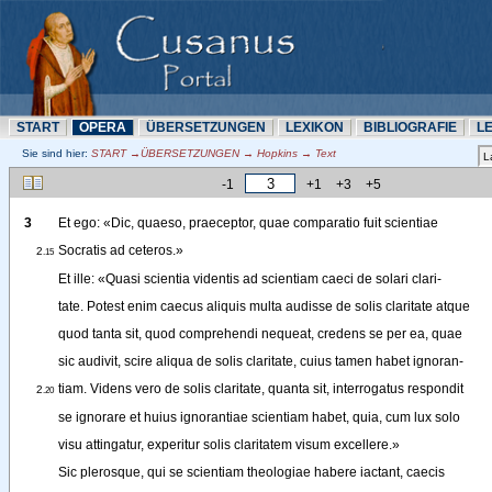
START
OPERA
ÜBERSETZUNN
LEXIKON
BIBLIOGRAFIE
L
Sie sind hier:
START →ÜBERSETZUNN → Hopkins → Text
-1
+1
+3
+5
3
Et
ego
: 
«
Dic
, 
quaeso
, 
praeceptor
, 
quae
comparatio
fuit
scientiae
Socratis
ad
ceteros
.
»
2
.15
Et
ille
: 
«
Quasi
scientia
videntis
ad
scientiam
caeci
de
solari
clari-
tate
.
Potest
enim
caecus
aliquis
multa
audisse
de
solis
claritate
atque
quod
tanta
sit
, 
quod
comprehendi
nequeat
, 
credens
se
per
ea
, 
quae
sic
audivit
, 
scire
aliqua
de
solis
claritate
, 
cuius
tamen
habet
ignoran-
tiam
.
Videns
vero
de
solis
claritate
, 
quanta
sit
, 
interrogatus
respondit
2
.20
se
ignorare
et
huius
ignorantiae
scientiam
habet
, 
quia
, 
cum
lux
solo
visu
attingatur
, 
experitur
solis
claritatem
visum
excellere
.
»
Sic
plerosque
, 
qui
se
scientiam
theologiae
habere
iactant
, 
caecis