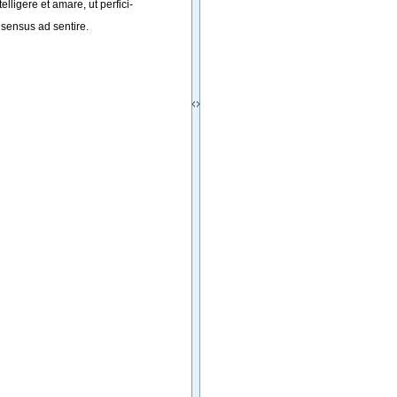
telligere
et
amare
, 
ut
perfici-
 
sensus
ad
sentire
.