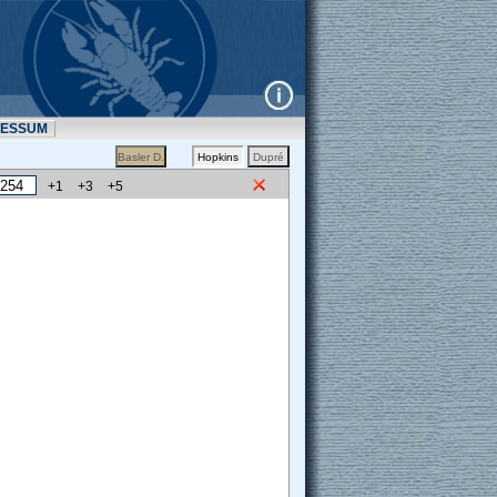
RESSUM
+1
+3
+5