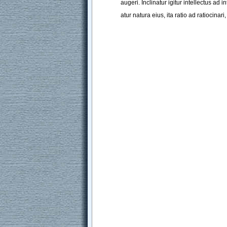
augeri
.
Inclinatur
igitur
intellectus
ad
in
atur
natura
eius
, 
ita
ratio
ad
ratiocinari
,