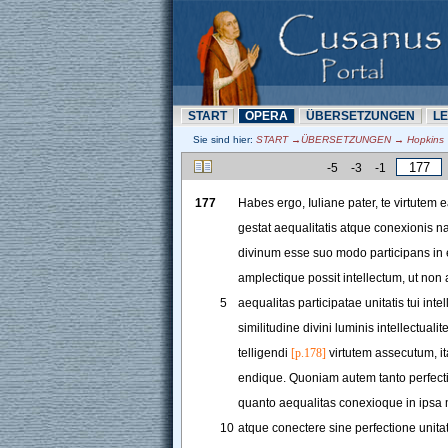
START
OPERA
ÜBERSETZUNN
L
Sie sind hier:
START →ÜBERSETZUNN → Hopkins →
-5
-3
-1
177
Habes
ergo
, 
Iuliane
pater
, 
te
virtutem
e
gestat
aequalitatis
atque
conexionis
n
divinum
esse
suo
modo
participans
in
amplectique
possit
intellectum
, 
ut
non
5
aequalitas
participatae
unitatis
tui
intel
similitudine
divini
luminis
intellectualit
telligendi
[p.178]
virtutem
assecutum
, 
i
endique
.
Quoniam
autem
tanto
perfect
quanto
aequalitas
conexioque
in
ipsa
10
atque
conectere
sine
perfectione
unita