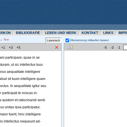
EXIKON
BIBLIOGRAFIE
LEBEN UND WERK
KONTAKT
LINKS
IMP
 Text
Übersetzung mitlaufen lassen 
+1
+3
+5
-5
-3
-1
am
participare
, 
quae
in
se
aturam
, 
ut
sic
intellectus
tuus
eius
aequalitate
intelligere
aliud
sit
tuum
intelligere
quam
lectus
. 
In
aequalitate
igitur
seu
er
participati
te
noscas
in-
ta
quidem
et
ratiocinandi
senti-
ius
unitas
ipsa
participatur
,
maior
fuerit
, 
hinc
intelligere
tis
intellectus
nequeunt
ad-