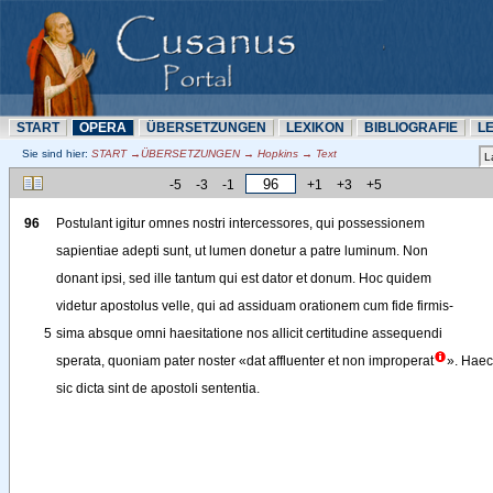
START
OPERA
ÜBERSETZUNN
LEXIKON
BIBLIOGRAFIE
L
Sie sind hier:
START →ÜBERSETZUNN → Hopkins → Text
-5
-3
-1
+1
+3
+5
96
Postulant
igitur
omnes
nostri
intercessores
, 
qui
possessionem
sapientiae
adepti
sunt
, 
ut
lumen
donetur
a
patre
luminum
. 
Non
donant
ipsi
, 
sed
ille
tantum
qui
est
dator
et
donum
. 
Hoc
quidem
videtur
apostolus
velle
, 
qui
ad
assiduam
orationem
cum
fide
firmis-
5
sima
absque
omni
haesitatione
nos
allicit
certitudine
assequendi
sperata
, 
quoniam
pater
noster
«
dat
affluenter
et
non
improperat
»
. 
Haec
sic
dicta
sint
de
apostoli
sententia
.