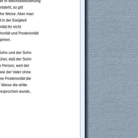
er in Wechselbeziehung 
steht, so gilt 
che Weise. Aber man 
 in der Ewigkeit 
tät ihr nicht 
rität und Posteriorität 
ngehen.
r Sohn und der Sohn 
rüher, daß der Sohn 
te Person, weil der 
wie der Vater ohne 
ne Posteriorität die 
Weise die dritte. 
gesprochen wurde, 