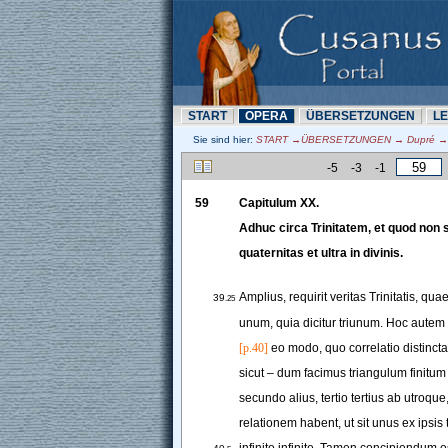
START
OPERA
ÜBERSETZUNN
L
Sie sind hier:
START →ÜBERSETZUNN → Dupré → 
-5
-3
-1
59
Capitulum
XX
.
Adhuc
circa
Trinitatem
, 
et
quod
non
s
quaternitas
et
ultra
in
divinis
.
Amplius
, 
requirit
veritas
Trinitatis
, 
qua
39
.25
unum
, 
quia
dicitur
triunum
. 
Hoc
autem
[p.40]
eo
modo
, 
quo
correlatio
distincta
sicut
–
dum
facimus
triangulum
finitum
secundo
alius
, 
tertio
tertius
ab
utroque
relationem
habent
, 
ut
sit
unus
ex
ipsis