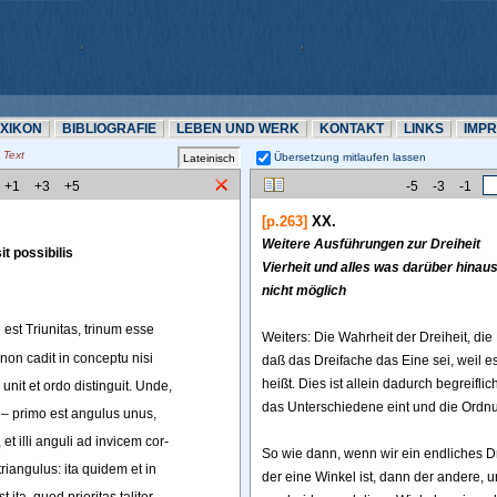
EXIKON
BIBLIOGRAFIE
LEBEN UND WERK
KONTAKT
LINKS
IMP
Text
Übersetzung mitlaufen lassen 
+1
+3
+5
-5
-3
-1
[p.263]
XX.
Weitere Ausf
ührungen zur Dreiheit 
it
possibilis
Vierheit und alles was dar
über hinausg
nicht m
öglich
e
est
Triunitas
, 
trinum
esse
Weiters: Die Wahrheit der Dreiheit, die D
non
cadit
in
conceptu
nisi
daß das Dreifache das Eine sei, weil es
heißt. Dies ist allein dadurch begreiflic
unit
et
ordo
distinguit
. 
Unde
,
das Unterschiedene eint und die Ordnu
–
primo
est
angulus
unus
,
, 
et
illi
anguli
ad
invicem
cor-
So wie dann, wenn wir ein endliches Dre
triangulus
: 
ita
quidem
et
in
der eine Winkel ist, dann der andere, un