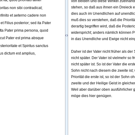
st
ita
, 
quod
prioritas
taliter
von beiden und diese Winkel zueinand
stehen, so daß aus ihnen ein Dreieck ent
oritas
non
sibi
contradicat
;
dies auch im Unendlichen auf unendli
nfinito
et
aeterno
cadere
non
muß dies so verstehen, daß die Priorität
et
Filius
posterior
; 
sed
ita
Pater
derartig begriffen wird, daß die Posteriori
Ita
Pater
prima
persona
, 
quod
widerspricht; anders nämlich können Prio
icut
Pater
est
prima
absque
in das Unendliche und Ewige nicht ei
sterioritate
et
Spiritus
sanctus
Daher ist der Vater nicht früher als de
us
dictum
est
amplius
,
nicht später. Der Vater ist vielmehr so f
nicht später ist. So ist der Vater die ers
Sohn nicht nach diesem die zweite ist; 
Priorität die erste ist, so ist der Sohn oh
zweite und der Heilige Geist in gleicher 
Weil aber darüber oben ausführlicher 
möge dies hier genügen.