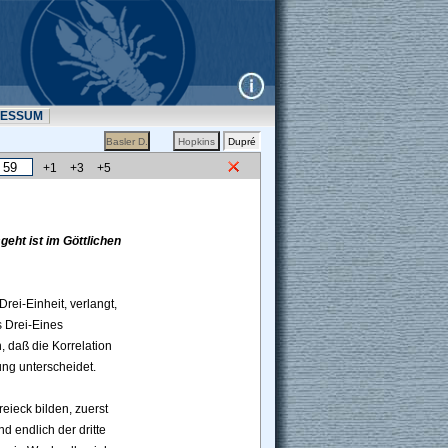
RESSUM
+1
+3
+5
eht ist im Göttlichen 
rei-Einheit, verlangt, 
 Drei-Eines 
h, daß die Korrelation 
ng unterscheidet.
ieck bilden, zuerst 
d endlich der dritte 