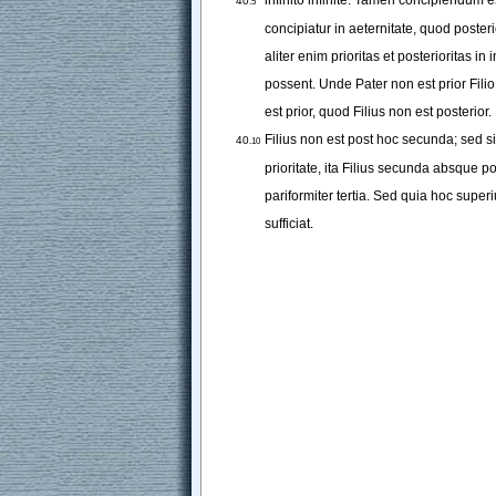
infinito
infinite
. 
Tamen
concipiendum
e
40
.5
concipiatur
in
aeternitate
, 
quod
posteri
aliter
enim
prioritas
et
posterioritas
in
i
possent
. 
Unde
Pater
non
est
prior
Filio
est
prior
, 
quod
Filius
non
est
posterior
. 
Filius
non
est
post
hoc
secunda
; 
sed
s
40
.10
prioritate
, 
ita
Filius
secunda
absque
po
pariformiter
tertia
. 
Sed
quia
hoc
superi
sufficiat
.