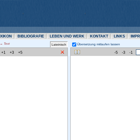
EXIKON
BIBLIOGRAFIE
LEBEN UND WERK
KONTAKT
LINKS
IMP
 Text
Übersetzung mitlaufen lassen 
+1
+3
+5
-5
-3
-1