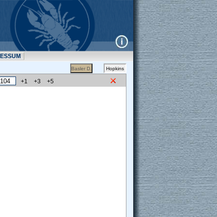
RESSUM
+1
+3
+5