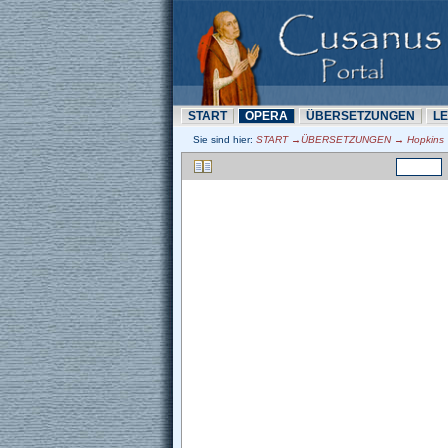
START
OPERA
ÜBERSETZUNN
L
Sie sind hier:
START →ÜBERSETZUNN → Hopkins →