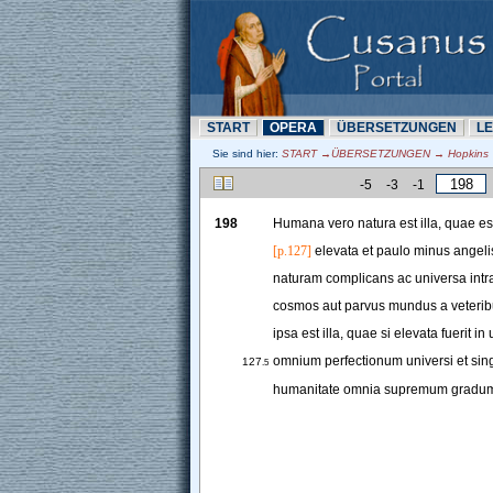
START
OPERA
ÜBERSETZUNN
L
Sie sind hier:
START →ÜBERSETZUNN → Hopkins →
-5
-3
-1
198
Humana
vero
natura
est
illa
, 
quae
es
[p.127]
elevata
et
paulo
minus
angeli
naturam
complicans
ac
universa
intr
cosmos
aut
parvus
mundus
a
veteri
ipsa
est
illa
, 
quae
si
elevata
fuerit
in
omnium
perfectionum
universi
et
sin
127
.5
humanitate
omnia
supremum
gradu