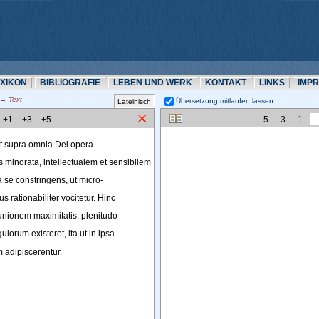
EXIKON
BIBLIOGRAFIE
LEBEN UND WERK
KONTAKT
LINKS
IMP
 Text
Übersetzung mitlaufen lassen 
+1
+3
+5
-5
-3
-1
t
supra
omnia
Dei
opera
s
minorata
, 
intellectualem
et
sensibilem
a
se
constringens
, 
ut
micro-
bus
rationabiliter
vocitetur
. 
Hinc
unionem
maximitatis
, 
plenitudo
gulorum
existeret
, 
ita
ut
in
ipsa
m
adipiscerentur
.