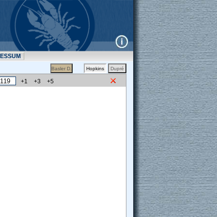
RESSUM
+1
+3
+5