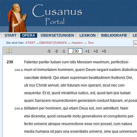
START
OPERA
ÜBERSETZUNN
LEXIKON
BIBLIOGRAFIE
L
Sie sind hier:
START →ÜBERSETZUNN → Hopkins → Text
-5
-3
-1
+1
+3
+5
230
Fatentur
pariter
Iudaei
cum
istis
Messiam
maximum
, 
perfectissi-
mum
et
immortalem
hominem
, 
quem
Deum
negant
eadem
diabolica
144
.15
caecitate
detenti
. 
Qui
etiam
supremam
beatitudinem
fruitionis
Dei
,
uti
nos
Christi
servuli
, 
sibi
futuram
non
sperant
, 
sicut
nec
con-
sequentur
.
Et
id
, 
quod
mirabilius
iudico
, 
est
, 
quod
tam
ipsi
Iudaei
quam
Sarraceni
resurrectionem
generalem
credunt
futuram
, 
et
possi
bilitatem
per
hominem
, 
qui
etiam
Deus
est
, 
non
admittunt
. 
Nam
144
.20
etsi
diceretur
, 
quod
cessante
motu
generationis
et
corruptionis
per-
fectio
universi
absque
resurrectione
esse
non
posset
, 
cum
natura
media
humana
sit
pars
una
essentialis
universi
, 
sine
qua
universum