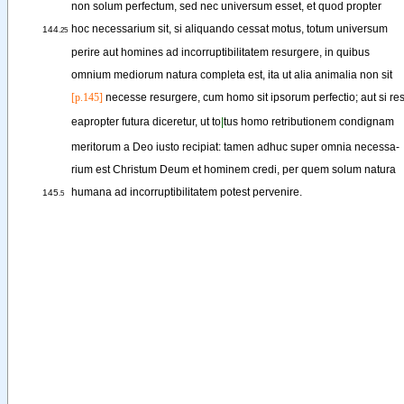
non
solum
perfectum
, 
sed
nec
universum
esset
, 
et
quod
propter
hoc
necessarium
sit
, 
si
aliquando
cessat
motus
, 
totum
universum
144
.25
perire
aut
homines
ad
incorruptibilitatem
resurgere
, 
in
quibus
omnium
mediorum
natura
completa
est
, 
ita
ut
alia
animalia
non
sit
[p.145]
necesse
resurgere
, 
cum
homo
sit
ipsorum
perfectio
; 
aut
si
res
eapropter
futura
diceretur
, 
ut
to
|
tus
homo
retributionem
condignam
meritorum
a
Deo
iusto
recipiat
: 
tamen
adhuc
super
omnia
necessa-
rium
est
Christum
Deum
et
hominem
credi
, 
per
quem
solum
natura
humana
ad
incorruptibilitatem
potest
pervenire
.
145
.5