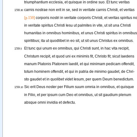
triumphantium
ecclesia
, 
et
quisque
in
ordine
suo
. 
Et
tunc
veritas
carnis
nostrae
non
erit
in
se
, 
sed
in
veritate
carnis
Christi
, 
et
veritas
158
.30
[p.159]
corporis
nostri
in
veritate
corporis
Christi
, 
et
veritas
spiritus
no
in
veritate
spiritus
Christi
Iesu
ut
palmites
in
vite
, 
ut
sit
una
Christi
humanitas
in
omnibus
hominibus
, 
et
unus
Christi
spiritus
in
omnibus
spiritibus
; 
ita
ut
quodlibet
in
eo
sit
, 
ut
sit
unus
Christus
ex
omnibus
.
Et
tunc
qui
unum
ex
omnibus
, 
qui
Christi
sunt
, 
in
hac
vita
recipit
,
159
.5
Christum
recipit
, 
et
quod
uni
ex
minimis
fit
, 
Christo
fit
; 
sicut
laedens
manum
Platonis
Platonem
laedit
, 
et
qui
minimam
pedicam
offendit
,
totum
hominem
offendit
, 
et
qui
in
patria
de
minimo
gaudet
, 
de
Chri-
sto
gaudet
et
in
quolibet
videt
Iesum
, 
per
quem
Deum
benedictum
.
Sic
erit
Deus
noster
per
Filium
suum
omnia
in
omnibus
, 
et
quisque
159
.10
in
Filio
, 
et
per
ipsum
cum
Deo
et
omnibus
, 
ut
sit
gaudium
plenum
absque
omni
invidia
et
defectu
.