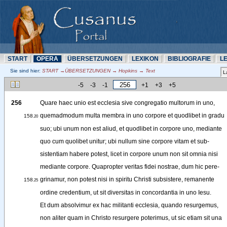
START
OPERA
ÜBERSETZUNN
LEXIKON
BIBLIOGRAFIE
L
Sie sind hier:
START →ÜBERSETZUNN → Hopkins → Text
-5
-3
-1
+1
+3
+5
256
Quare
haec
unio
est
ecclesia
sive
congregatio
multorum
in
uno
,
quemadmodum
multa
membra
in
uno
corpore
et
quodlibet
in
gradu
158
.20
suo
; 
ubi
unum
non
est
aliud
, 
et
quodlibet
in
corpore
uno
, 
mediante
quo
cum
quolibet
unitur
; 
ubi
nullum
sine
corpore
vitam
et
sub-
sistentiam
habere
potest
, 
licet
in
corpore
unum
non
sit
omnia
nisi
mediante
corpore
. 
Quapropter
veritas
fidei
nostrae
, 
dum
hic
pere-
grinamur
,
non
potest
nisi
in
spiritu
Christi
subsistere
, 
remanente
158
.25
ordine
credentium
, 
ut
sit
diversitas
in
concordantia
in
uno
Iesu
.
Et
dum
absolvimur
ex
hac
militanti
ecclesia
, 
quando
resurgemus
,
non
aliter
quam
in
Christo
resurgere
poterimus
, 
ut
sic
etiam
sit
una