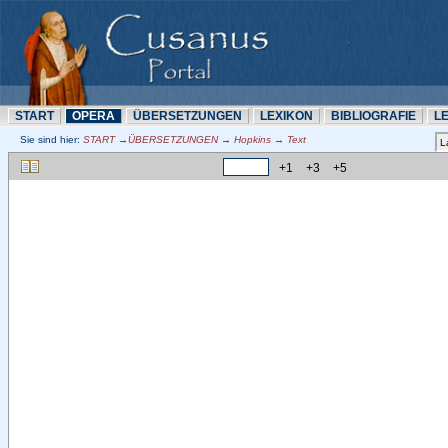
START
OPERA
ÜBERSETZUNN
LEXIKON
BIBLIOGRAFIE
L
Sie sind hier:
START →ÜBERSETZUNN → Hopkins → Text
+1
+3
+5