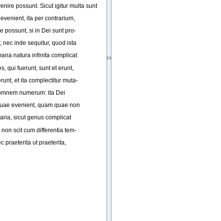
enire
possunt
. 
Sicut
igitur
multa
sunt
evenient
, 
ita
per
contrarium
,
re
possunt
, 
si
in
Dei
sunt
pro-
; 
nec
inde
sequitur
, 
quod
ista
mana
natura
infinita
complicat
es
, 
qui
fuerunt
, 
sunt
et
erunt
,
erunt
, 
et
ita
complectitur
muta-
omnem
numerum
: 
ita
Dei
uae
evenient
, 
quam
quae
non
aria
, 
sicut
genus
complicat
 
non
scit
cum
differentia
tem-
ec
praeterita
ut
praeterita
,