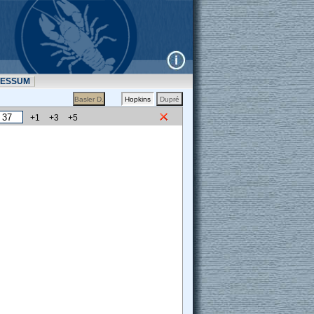
RESSUM
+1
+3
+5