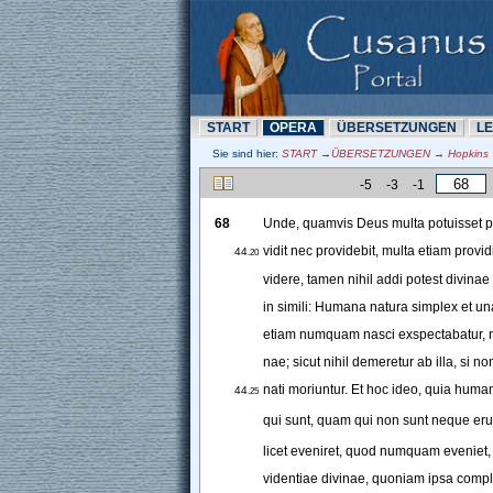
START
OPERA
ÜBERSETZUNN
L
Sie sind hier:
START →ÜBERSETZUNN → Hopkins →
-5
-3
-1
68
Unde
, 
quamvis
Deus
multa
potuisset
p
vidit
nec
providebit
, 
multa
etiam
providi
44
.20
videre
,
tamen
nihil
addi
potest
divinae
in
simili
: 
Humana
natura
simplex
et
un
etiam
numquam
nasci
exspectabatur
, 
nae
;
sicut
nihil
demeretur
ab
illa
, 
si
no
nati
moriuntur
. 
Et
hoc
ideo
, 
quia
huma
44
.25
qui
sunt
, 
quam
qui
non
sunt
neque
eru
licet
eveniret
, 
quod
numquam
eveniet
,
videntiae
divinae
, 
quoniam
ipsa
compl