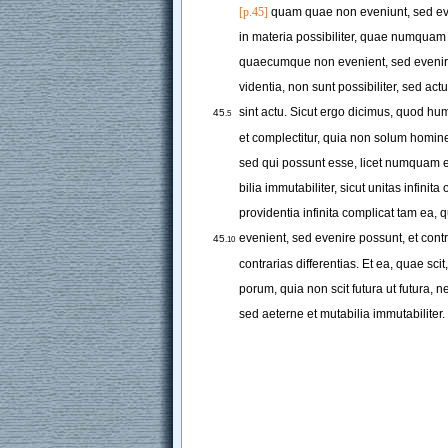
[p.45]
quam
quae
non
eveniunt
, 
sed
ev
in
materia
possibiliter
, 
quae
numquam
quaecumque
non
evenient
, 
sed
eveni
videntia
,
non
sunt
possibiliter
, 
sed
actu
sint
actu
. 
Sicut
ergo
dicimus
, 
quod
hu
45
.5
et
complectitur
, 
quia
non
solum
homin
sed
qui
possunt
esse
, 
licet
numquam
bilia
immutabiliter
, 
sicut
unitas
infinita
providentia
infinita
complicat
tam
ea
, 
q
evenient
, 
sed
evenire
possunt
, 
et
contr
45
.10
contrarias
differentias
. 
Et
ea
, 
quae
scit
,
porum
,
quia
non
scit
futura
ut
futura
, 
n
sed
aeterne
et
mutabilia
immutabiliter
.