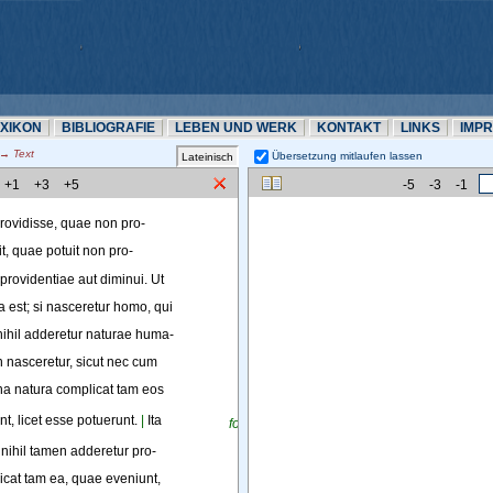
EXIKON
BIBLIOGRAFIE
LEBEN UND WERK
KONTAKT
LINKS
IMP
 Text
Übersetzung mitlaufen lassen 
+1
+3
+5
-5
-3
-1
rovidisse
, 
quae
non
pro-
t
, 
quae
potuit
non
pro-
providentiae
aut
diminui
. 
Ut
a
est
; 
si
nasceretur
homo
, 
qui
nihil
adderetur
naturae
huma-
n
nasceretur
, 
sicut
nec
cum
na
natura
complicat
tam
eos
r
nt
, 
licet
esse
potuerunt
. 
|
Ita
fol.10
 
nihil
tamen
adderetur
pro-
icat
tam
ea
, 
quae
eveniunt
,