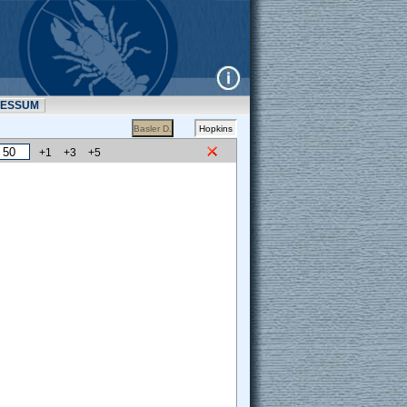
RESSUM
+1
+3
+5