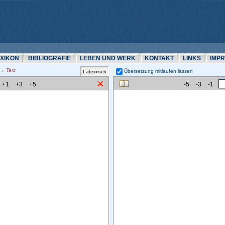
EXIKON
BIBLIOGRAFIE
LEBEN UND WERK
KONTAKT
LINKS
IMP
 Text
Übersetzung mitlaufen lassen 
+1
+3
+5
-5
-3
-1