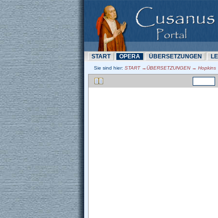
START
OPERA
ÜBERSETZUNN
L
Sie sind hier:
START →ÜBERSETZUNN → Hopkins →