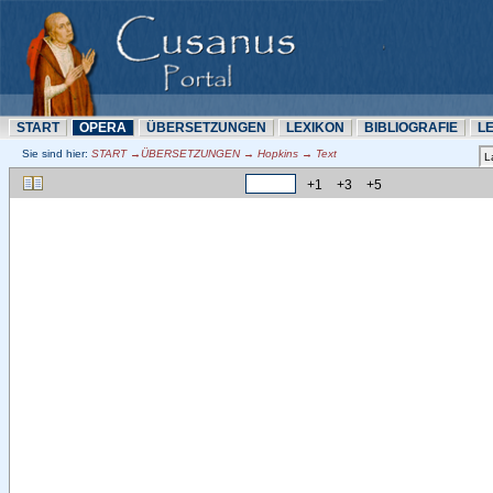
START
OPERA
ÜBERSETZUNN
LEXIKON
BIBLIOGRAFIE
L
Sie sind hier:
START →ÜBERSETZUNN → Hopkins → Text
+1
+3
+5