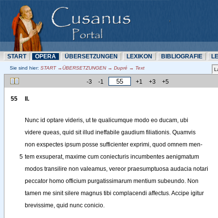
START
OPERA
ÜBERSETZUNN
LEXIKON
BIBLIOGRAFIE
L
Sie sind hier:
START →ÜBERSETZUNN → Dupré → Text
-3
-1
+1
+3
+5
55
II
.
Nunc
id
optare
videris
, 
ut
te
qualicumque
modo
eo
ducam
, 
ubi
videre
queas
, 
quid
sit
illud
ineffabile
gaudium
filiationis
. 
Quamvis
non
exspectes
ipsum
posse
sufficienter
exprimi
, 
quod
omnem
men-
5
tem
exsuperat
, 
maxime
cum
coniecturis
incumbentes
aenigmatum
modos
transilire
non
valeamus
, 
vereor
praesumptuosa
audacia
notari
peccator
homo
officium
purgatissimarum
mentium
subeundo
. 
Non
tamen
me
sinit
silere
magnus
tibi
complacendi
affectus
. 
Accipe
igitur
brevissime
, 
quid
nunc
conicio
.