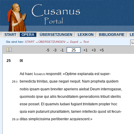
START
OPERA
ÜBERSETZUNN
LEXIKON
BIBLIOGRAFIE
L
Sie sind hier:
START →ÜBERSETZUNN → Dupré → Text
-5
-3
-1
+1
+3
+5
25
IX
Ad
haec
Iudaeus
respondit
: 
«
Optime
explanata
est
super-
benedicta
trinitas
, 
quae
negari
nequit
. 
Nam
propheta
quidem
26
.5
nobis
ipsam
quam
breviter
aperiens
aiebat
Deum
interrogasse
,
quomodo
ipse
qui
aliis
fecunditatem
generationis
tribuit
sterilis
esse
posset
. 
Et
quamvis
Iudaei
fugiant
trinitatem
propter
hoc
quia
eam
putarunt
pluralitatem
, 
tamen
intellecto
quod
sit
fecun-
ditas
simplicissima
perlibenter
acquiescent
.
»
26
.10