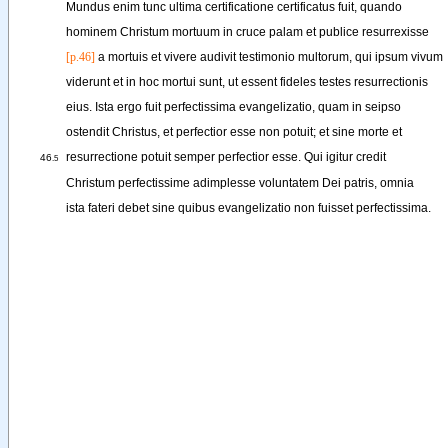
Mundus
enim
tunc
ultima
certificatione
certificatus
fuit
, 
quando
hominem
Christum
mortuum
in
cruce
palam
et
publice
resurrexisse
[p.46]
a
mortuis
et
vivere
audivit
testimonio
multorum
, 
qui
ipsum
vivum
viderunt
et
in
hoc
mortui
sunt
, 
ut
essent
fideles
testes
resurrectionis
eius
. 
Ista
ergo
fuit
perfectissima
evangelizatio
, 
quam
in
seipso
ostendit
Christus
, 
et
perfectior
esse
non
potuit
; 
et
sine
morte
et
resurrectione
potuit
semper
perfectior
esse
. 
Qui
igitur
credit
46
.5
Christum
perfectissime
adimplesse
voluntatem
Dei
patris
, 
omnia
ista
fateri
debet
sine
quibus
evangelizatio
non
fuisset
perfectissima
.