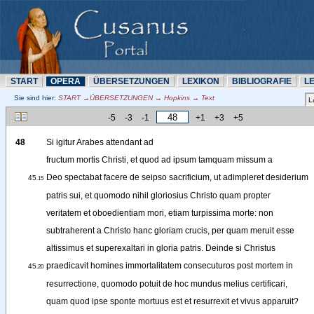
START
OPERA
ÜBERSETZUNN
LEXIKON
BIBLIOGRAFIE
L
Sie sind hier:
START →ÜBERSETZUNN → Hopkins → Text
-5
-3
-1
+1
+3
+5
48
Si
igitur
Arabes
attendant
ad
fructum
mortis
Christi
, 
et
quod
ad
ipsum
tamquam
missum
a
Deo
spectabat
facere
de
seipso
sacrificium
, 
ut
adimpleret
desiderium
45
.15
patris
sui
, 
et
quomodo
nihil
gloriosius
Christo
quam
propter
veritatem
et
oboedientiam
mori
, 
etiam
turpissima
morte
: 
non
subtraherent
a
Christo
hanc
gloriam
crucis
, 
per
quam
meruit
esse
altissimus
et
superexaltari
in
gloria
patris
. 
Deinde
si
Christus
praedicavit
homines
immortalitatem
consecuturos
post
mortem
in
45
.20
resurrectione
, 
quomodo
potuit
de
hoc
mundus
melius
certificari
,
quam
quod
ipse
sponte
mortuus
est
et
resurrexit
et
vivus
apparuit
?