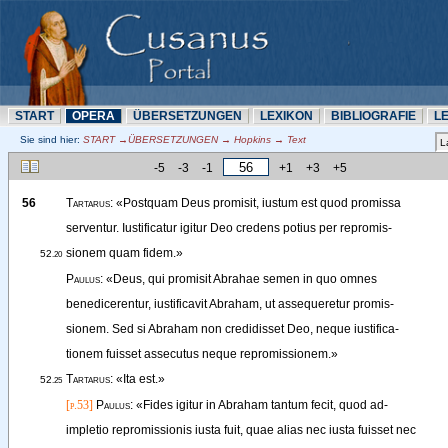
START
OPERA
ÜBERSETZUNN
LEXIKON
BIBLIOGRAFIE
L
Sie sind hier:
START →ÜBERSETZUNN → Hopkins → Text
-5
-3
-1
+1
+3
+5
56
Tartarus
: 
«
Postquam
Deus
promisit
, 
iustum
est
quod
promissa
serventur
. 
Iustificatur
igitur
Deo
credens
potius
per
repromis-
sionem
quam
fidem
.
»
52
.20
Paulus
: 
«
Deus
, 
qui
promisit
Abrahae
semen
in
quo
omnes
benedicerentur
, 
iustificavit
Abraham
, 
ut
assequeretur
promis-
sionem
.
Sed
si
Abraham
non
credidisset
Deo
, 
neque
iustifica-
tionem
fuisset
assecutus
neque
repromissionem
.
»
Tartarus
: 
«
Ita
est
.
»
52
.25
[p.53]
Paulus
: 
«
Fides
igitur
in
Abraham
tantum
fecit
, 
quod
ad-
impletio
repromissionis
iusta
fuit
, 
quae
alias
nec
iusta
fuisset
nec