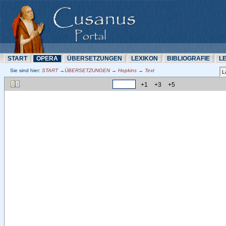
START
OPERA
ÜBERSETZUNN
LEXIKON
BIBLIOGRAFIE
L
Sie sind hier:
START →ÜBERSETZUNN → Hopkins → Text
+1
+3
+5