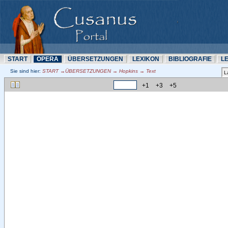
START
OPERA
ÜBERSETZUNN
LEXIKON
BIBLIOGRAFIE
L
Sie sind hier:
START →ÜBERSETZUNN → Hopkins → Text
+1
+3
+5