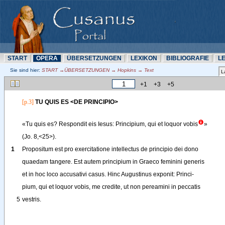
START
OPERA
ÜBERSETZUNN
LEXIKON
BIBLIOGRAFIE
L
Sie sind hier:
START →ÜBERSETZUNN → Hopkins → Text
+1
+3
+5
[p.3]
TU
QUIS
ES
<
DE
PRINCIPIO
>
«
Tu
quis
es
? 
Respondit
eis
Iesus
: 
Principium
, 
qui
et
loquor
vobis
»
(
Jo
. 8,
<
25
>
).
1
Propositum
est
pro
exercitatione
intellectus
de
principio
dei
dono
quaedam
tangere
. 
Est
autem
principium
in
Graeco
feminini
generis
et
in
hoc
loco
accusativi
casus
. 
Hinc
Augustinus
exponit
: 
Princi-
pium
,
qui
et
loquor
vobis
, 
me
credite
, 
ut
non
pereamini
in
peccatis
5
vestris
.