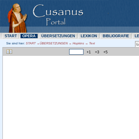
START
OPERA
ÜBERSETZUNN
LEXIKON
BIBLIOGRAFIE
L
Sie sind hier:
START →ÜBERSETZUNN → Hopkins → Text
+1
+3
+5