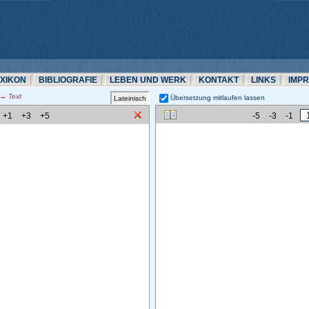
EXIKON
BIBLIOGRAFIE
LEBEN UND WERK
KONTAKT
LINKS
IMP
 Text
Übersetzung mitlaufen lassen 
+1
+3
+5
-5
-3
-1