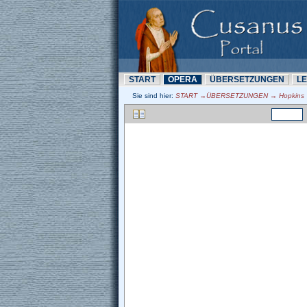
START
OPERA
ÜBERSETZUNN
L
Sie sind hier:
START →ÜBERSETZUNN → Hopkins →