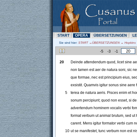
START
OPERA
ÜBERSETZUNN
L
Sie sind hier:
START →ÜBERSETZUNN → Hopkins →
-5
-3
-1
20
Deinde
attendendum
quod
, 
licet
sine
ae
non
tamen
est
aer
de
natura
soni
, 
sic
ne
que
formae
, 
nec
est
principium
eius
, 
se
exsistit
. 
Quamvis
igitur
sonus
sine
aere
5
terea
de
natura
aeris
. 
Pisces
enim
et
ho
sonum
percipiunt
; 
quod
non
esset
, 
si
de
advertendum
hominem
vocalis
verbi
fo
format
verbum
ut
animal
brutum
, 
sed
ut
carent
. 
Mens
igitur
formator
verbi
cum
n
10
ut
se
manifestet
, 
tunc
verbum
non
est
ni