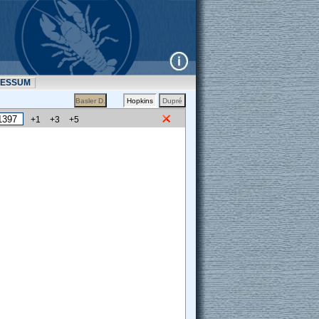
RESSUM
+1
+3
+5