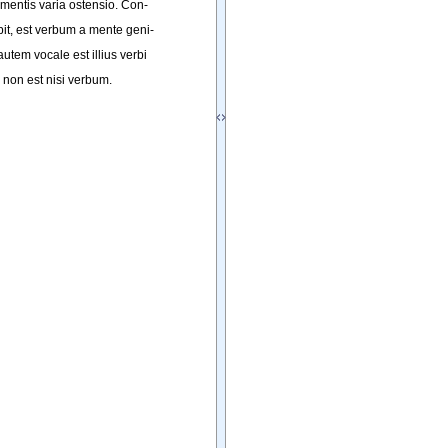
mentis
varia
ostensio
. 
Con-
it
, 
est
verbum
a
mente
geni-
autem
vocale
est
illius
verbi
 
non
est
nisi
verbum
.