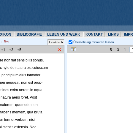
EXIKON
BIBLIOGRAFIE
LEBEN UND WERK
KONTAKT
LINKS
IMP
 Text
Übersetzung mitlaufen lassen 
+1
+3
+5
-5
-3
-1
re
non
fiat
sensibilis
sonus
,
c
hyle
de
natura
est
cuiuscum-
d
principium
eius
formator
fieri
nequeat
, 
non
est
prop-
mines
extra
aerem
in
aqua
natura
aeris
foret
. 
Post
rmatorem
, 
quomodo
non
habens
mentem
, 
qua
bruta
on
formet
verbum
, 
nisi
si
mentis
ostensio
. 
Nec