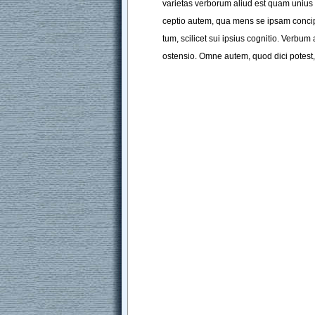
varietas
verborum
aliud
est
quam
unius
ceptio
autem
, 
qua
mens
se
ipsam
concip
tum
,
scilicet
sui
ipsius
cognitio
. 
Verbum
ostensio
. 
Omne
autem
, 
quod
dici
potest
,