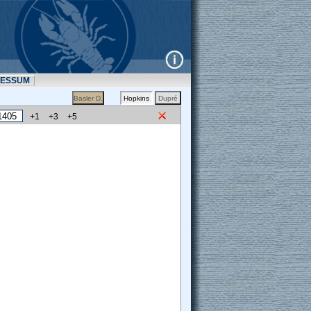
RESSUM
+1
+3
+5