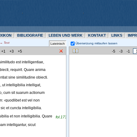
EXIKON
BIBLIOGRAFIE
LEBEN UND WERK
KONTAKT
LINKS
IMP
 Text
Übersetzung mitlaufen lassen 
+1
+3
+5
-5
-3
-1
similitudo
est
intelligentiae
,
biecti
, 
requirit
. 
Quare
anima
ntiat
sine
similitudine
obiecti
.
o
, 
ut
intelligibilia
intelligat
,
o
, 
cum
sit
suarum
actionum
m
: 
‹
quodlibet
est
vel
non
 
sic
et
cuncta
intelligibilia
.
v
ibilia
et
non
intelligibilia
. 
Quare
fol.173
uam
intelligantur
, 
sicut