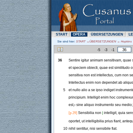
START
OPERA
ÜBERSETZUNN
L
Sie sind hier:
START →ÜBERSETZUNN → Hopkins →
-5
-3
-1
36
Sentire
igitur
animam
sensitivam
, 
quae
et
speciem
obiecti
, 
quae
est
similitudo
o
sensitiva
non
est
intellectus
, 
cum
non
se
Intellectus
enim
non
dependet
ab
aliqu
5
et
nullo
alio
a
se
ipso
indiget
instrument
principium
. 
Intelligit
enim
hoc
complexu
est
,
›
sine
aliquo
instrumento
seu
medio
;
[p.29]
Sensibilia
non
|
intelligit
, 
quia
sens
oportet
, 
ut
intelligibilia
prius
fiant
, 
anteq
10
nihil
sentitur
, 
nisi
sensibile
fiat
.