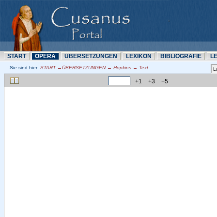
START
OPERA
ÜBERSETZUNN
LEXIKON
BIBLIOGRAFIE
L
Sie sind hier:
START →ÜBERSETZUNN → Hopkins → Text
+1
+3
+5