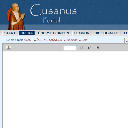
START
OPERA
ÜBERSETZUNN
LEXIKON
BIBLIOGRAFIE
L
Sie sind hier:
START →ÜBERSETZUNN → Hopkins → Text
+1
+3
+5