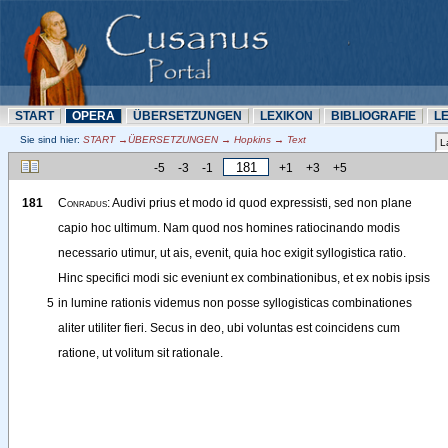
START
OPERA
ÜBERSETZUNN
LEXIKON
BIBLIOGRAFIE
L
Sie sind hier:
START →ÜBERSETZUNN → Hopkins → Text
-5
-3
-1
+1
+3
+5
181
Conradus
: 
Audivi
prius
et
modo
id
quod
expressisti
, 
sed
non
plane
capio
hoc
ultimum
. 
Nam
quod
nos
homines
ratiocinando
modis
necessario
utimur
, 
ut
ais
, 
evenit
, 
quia
hoc
exigit
syllogistica
ratio
.
Hinc
specifici
modi
sic
eveniunt
ex
combinationibus
, 
et
ex
nobis
ipsis
5
in
lumine
rationis
videmus
non
posse
syllogisticas
combinationes
aliter
utiliter
fieri
. 
Secus
in
deo
, 
ubi
voluntas
est
coincidens
cum
ratione
, 
ut
volitum
sit
rationale
.