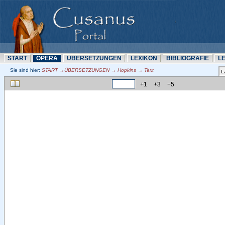
START
OPERA
ÜBERSETZUNN
LEXIKON
BIBLIOGRAFIE
L
Sie sind hier:
START →ÜBERSETZUNN → Hopkins → Text
+1
+3
+5