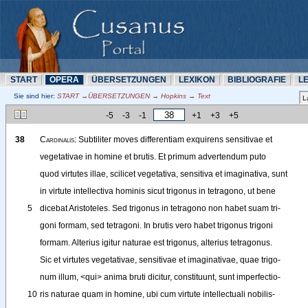
START
OPERA
ÜBERSETZUNN
LEXIKON
BIBLIOGRAFIE
L
Sie sind hier:
START →ÜBERSETZUNN → Hopkins → Text
-5
-3
-1
+1
+3
+5
38
Cardinalis
: 
Subtiliter
moves
differentiam
exquirens
sensitivae
et
vegetativae
in
homine
et
brutis
. 
Et
primum
advertendum
puto
quod
virtutes
illae
, 
scilicet
vegetativa
, 
sensitiva
et
imaginativa
, 
sunt
in
virtute
intellectiva
hominis
sicut
trigonus
in
tetragono
, 
ut
bene
5
dicebat
Aristoteles
. 
Sed
trigonus
in
tetragono
non
habet
suam
tri-
goni
formam
, 
sed
tetragoni
. 
In
brutis
vero
habet
trigonus
trigoni
formam
. 
Alterius
igitur
naturae
est
trigonus
, 
alterius
tetragonus
.
Sic
et
virtutes
vegetativae
, 
sensitivae
et
imaginativae
, 
quae
trigo-
num
illum
, 
<
qui
>
anima
bruti
dicitur
, 
constituunt
, 
sunt
imperfectio-
10
ris
naturae
quam
in
homine
, 
ubi
cum
virtute
intellectuali
nobilis-