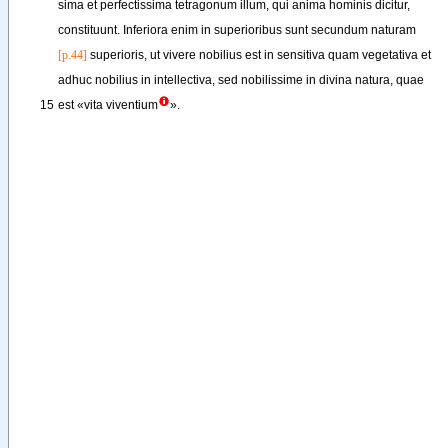
sima
et
perfectissima
tetragonum
illum
, 
qui
anima
hominis
dicitur
,
constituunt
. 
Inferiora
enim
in
superioribus
sunt
secundum
naturam
[p.44]
superioris
, 
ut
vivere
nobilius
est
in
sensitiva
quam
vegetativa
et
adhuc
nobilius
in
intellectiva
, 
sed
nobilissime
in
divina
natura
, 
quae
15
est
«
vita
viventium
»
.