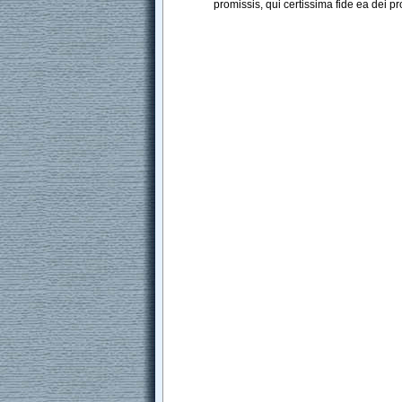
promissis
, 
qui
certissima
fide
ea
dei
pr