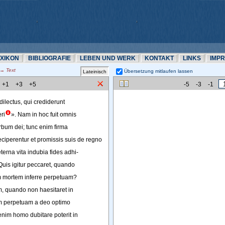
EXIKON
BIBLIOGRAFIE
LEBEN UND WERK
KONTAKT
LINKS
IMP
 Text
Übersetzung mitlaufen lassen 
+1
+3
+5
-5
-3
-1
dilectus
, 
qui
crediderunt
eri
»
. 
Nam
in
hoc
fuit
omnis
rbum
dei
; 
tunc
enim
firma
eciperentur
et
promissis
suis
de
regno
terna
vita
indubia
fides
adhi-
Quis
igitur
peccaret
, 
quando
m
mortem
inferre
perpetuam
?
m
, 
quando
non
haesitaret
in
m
perpetuam
a
deo
optimo
enim
homo
dubitare
poterit
in