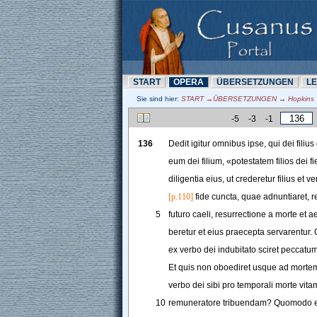
START
OPERA
ÜBERSETZUNN
L
Sie sind hier:
START →ÜBERSETZUNN → Hopkins →
-5
-3
-1
136
Dedit
igitur
omnibus
ipse
, 
qui
dei
filius
eum
dei
filium
, 
«
potestatem
filios
dei
fi
diligentia
eius
, 
ut
crederetur
filius
et
ve
[p.110]
fide
cuncta
, 
quae
adnuntiaret
, 
r
5
futuro
caeli
, 
resurrectione
a
morte
et
ae
beretur
et
eius
praecepta
servarentur
. 
ex
verbo
dei
indubitato
sciret
peccatu
Et
quis
non
oboediret
usque
ad
morte
verbo
dei
sibi
pro
temporali
morte
vita
10
remuneratore
tribuendam
? 
Quomodo