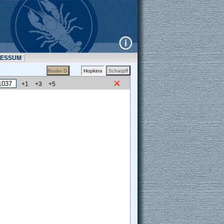
RESSUM
+1
+3
+5