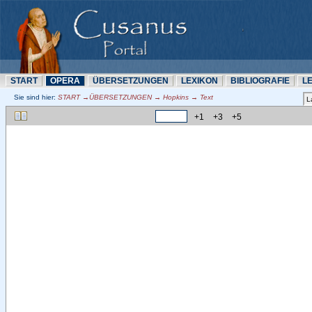
START
OPERA
ÜBERSETZUNN
LEXIKON
BIBLIOGRAFIE
L
Sie sind hier:
START →ÜBERSETZUNN → Hopkins → Text
+1
+3
+5