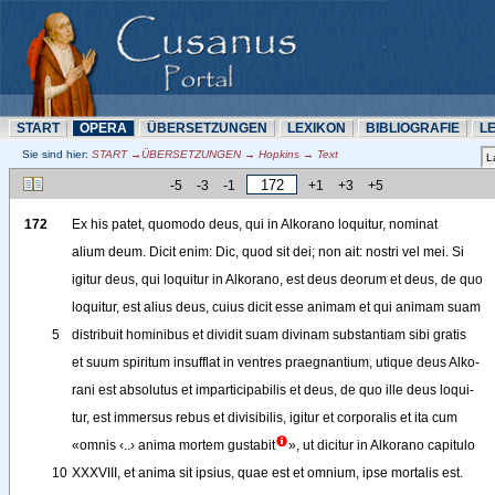
START
OPERA
ÜBERSETZUNN
LEXIKON
BIBLIOGRAFIE
L
Sie sind hier:
START →ÜBERSETZUNN → Hopkins → Text
-5
-3
-1
+1
+3
+5
172
Ex
his
patet
, 
quomodo
deus
, 
qui
in
Alkorano
loquitur
, 
nominat
alium
deum
. 
Dicit
enim
: 
Dic
, 
quod
sit
dei
; 
non
ait
: 
nostri
vel
mei
. 
Si
igitur
deus
, 
qui
loquitur
in
Alkorano
, 
est
deus
deorum
et
deus
, 
de
quo
loquitur
, 
est
alius
deus
, 
cuius
dicit
esse
animam
et
qui
animam
suam
5
distribuit
hominibus
et
dividit
suam
divinam
substantiam
sibi
gratis
et
suum
spiritum
insufflat
in
ventres
praegnantium
, 
utique
deus
Alko-
rani
est
absolutus
et
imparticipabilis
et
deus
, 
de
quo
ille
deus
loqui-
tur
,
est
immersus
rebus
et
divisibilis
, 
igitur
et
corporalis
et
ita
cum
«
omnis
‹
..
›
anima
mortem
gustabit
»
, 
ut
dicitur
in
Alkorano
capitulo
10
XXXVIII
, 
et
anima
sit
ipsius
, 
quae
est
et
omnium
, 
ipse
mortalis
est
.