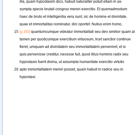
illa
, 
quam
hypostasim
dico
, 
habuit
naturaliter
potuit
etiam
in
as-
sumpta
specie
brutali
congruo
mereri
exercitio
. 
Et
quemadmodum
haec
de
bruto
et
intelligentia
vera
sunt
, 
sic
de
homine
et
divinitate
,
quae
et
immortalitas
nominatur
, 
dici
oportet
. 
Nullus
enim
homo
,
15
[p.183]
quantumcumque
videatur
immortalitati
seu
deo
similior
quam
al
tamen
per
quodcumque
exercitium
virtuosum
, 
licet
sanctior
continue
fieret
, 
umquam
ad
divinitatem
seu
immortalitatem
perveniret
; 
et
si
quis
pervenisse
creditur
, 
necesse
fuit
, 
quod
illius
hominis
radix
seu
hypostasis
fuerit
divina
, 
ut
assumpta
humanitate
exercitio
virtutis
20
apto
immortalitatem
mereri
posset
, 
quam
habuit
in
radice
seu
in
hypostasi
.