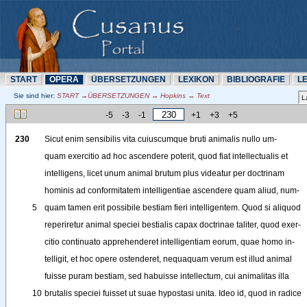
START
OPERA
ÜBERSETZUNN
LEXIKON
BIBLIOGRAFIE
L
Sie sind hier:
START →ÜBERSETZUNN → Hopkins → Text
-5
-3
-1
+1
+3
+5
230
Sicut
enim
sensibilis
vita
cuiuscumque
bruti
animalis
nullo
um-
quam
exercitio
ad
hoc
ascendere
poterit
, 
quod
fiat
intellectualis
et
intelligens
, 
licet
unum
animal
brutum
plus
videatur
per
doctrinam
hominis
ad
conformitatem
intelligentiae
ascendere
quam
aliud
, 
num-
5
quam
tamen
erit
possibile
bestiam
fieri
intelligentem
. 
Quod
si
aliquod
reperiretur
animal
speciei
bestialis
capax
doctrinae
taliter
, 
quod
exer-
citio
continuato
apprehenderet
intelligentiam
eorum
, 
quae
homo
in-
telligit
,
et
hoc
opere
ostenderet
, 
nequaquam
verum
est
illud
animal
fuisse
puram
bestiam
, 
sed
habuisse
intellectum
, 
cui
animalitas
illa
10
brutalis
speciei
fuisset
ut
suae
hypostasi
unita
. 
Ideo
id
, 
quod
in
radice