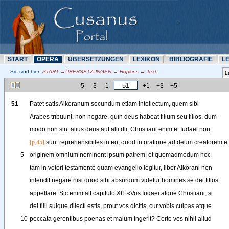
START
OPERA
ÜBERSETZUNN
LEXIKON
BIBLIOGRAFIE
L
Sie sind hier:
START →ÜBERSETZUNN → Hopkins → Text
-5
-3
-1
+1
+3
+5
51
Patet
satis
Alkoranum
secundum
etiam
intellectum
, 
quem
sibi
Arabes
tribuunt
, 
non
negare
, 
quin
deus
habeat
filium
seu
filios
, 
dum-
modo
non
sint
alius
deus
aut
alii
dii
. 
Christiani
enim
et
Iudaei
non
[p.45]
sunt
reprehensibiles
in
eo
, 
quod
in
oratione
ad
deum
creatorem
et
5
originem
omnium
nominent
ipsum
patrem
; 
et
quemadmodum
hoc
tam
in
veteri
testamento
quam
evangelio
legitur
, 
liber
Alkorani
non
intendit
negare
nisi
quod
sibi
absurdum
videtur
homines
se
dei
filios
appellare
. 
Sic
enim
ait
capitulo
XII
: 
«
Vos
Iudaei
atque
Christiani
, 
si
dei
filii
suique
dilecti
estis
, 
prout
vos
dicitis
, 
cur
vobis
culpas
atque
10
peccata
gerentibus
poenas
et
malum
ingerit
? 
Certe
vos
nihil
aliud