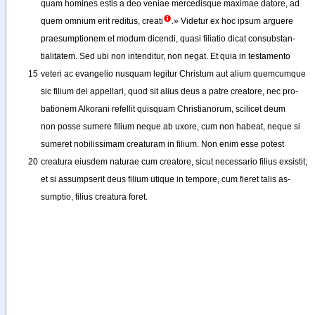
quam
homines
estis
a
deo
veniae
mercedisque
maximae
datore
, 
ad
quem
omnium
erit
reditus
, 
creati
.
»
Videtur
ex
hoc
ipsum
arguere
praesumptionem
et
modum
dicendi
, 
quasi
filiatio
dicat
consubstan-
tialitatem
.
Sed
ubi
non
intenditur
, 
non
negat
. 
Et
quia
in
testamento
15
veteri
ac
evangelio
nusquam
legitur
Christum
aut
alium
quemcumque
sic
filium
dei
appellari
, 
quod
sit
alius
deus
a
patre
creatore
, 
nec
pro-
bationem
Alkorani
refellit
quisquam
Christianorum
, 
scilicet
deum
non
posse
sumere
filium
neque
ab
uxore
, 
cum
non
habeat
, 
neque
si
sumeret
nobilissimam
creaturam
in
filium
. 
Non
enim
esse
potest
20
creatura
eiusdem
naturae
cum
creatore
, 
sicut
necessario
filius
exsistit
;
et
si
assumpserit
deus
filium
utique
in
tempore
, 
cum
fieret
talis
as-
sumptio
,
filius
creatura
foret
.