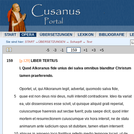
START
OPERA
ÜBERSETZUNN
LEXIKON
BIBLIOGRAFIE
L
Sie sind hier:
START →ÜBERSETZUNN → Scharpff → Text
-5
-3
-1
+1
+3
+5
159
[p.129]
LIBER
TERTIUS
I
. 
Quod
Alkoranus
fide
unius
dei
salva
omnibus
blanditur
Christum
tamen
praeferendo
.
Oportet
, 
ut
, 
qui
Alkoranum
legit
, 
advertat
, 
quomodo
salva
fide
,
5
quae
est
non
deus
nisi
deus
, 
nulli
intendit
contradicere
. 
Ideo
ita
variat
ea
, 
ubi
dissensiones
esse
scivit
, 
ut
quisque
aliquid
grati
reperiat
,
cuiuscumque
haeresis
aut
sectae
fuerit
; 
puta
saepe
dicit
, 
quod
inter
mortem
et
resurrectionem
cuiuscumque
vix
hora
intersit
, 
ne
de
statu
animarum
ante
iudicium
opus
sit
dubitare
, 
tamen
etiam
interserit
10
aliquas
in
amoeno
loco
fontibus
referto
medio
tempore
locari
, 
ut
de