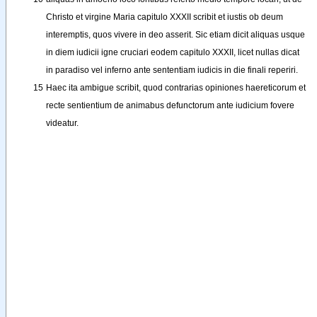
Christo
et
virgine
Maria
capitulo
XXXII
scribit
et
iustis
ob
deum
interemptis
, 
quos
vivere
in
deo
asserit
. 
Sic
etiam
dicit
aliquas
usque
in
diem
iudicii
igne
cruciari
eodem
capitulo
XXXII
, 
licet
nullas
dicat
in
paradiso
vel
inferno
ante
sententiam
iudicis
in
die
finali
reperiri
.
15
Haec
ita
ambigue
scribit
, 
quod
contrarias
opiniones
haereticorum
et
recte
sentientium
de
animabus
defunctorum
ante
iudicium
fovere
videatur
.