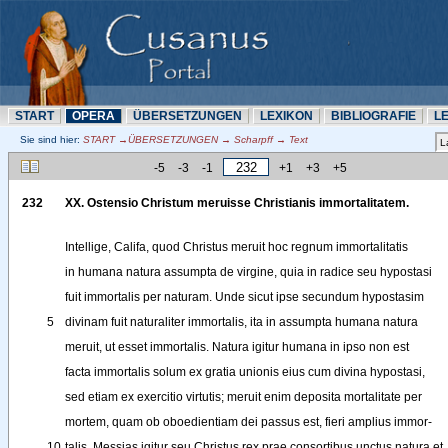
START
OPERA
ÜBERSETZUNN
LEXIKON
BIBLIOGRAFIE
L
Sie sind hier:
START →ÜBERSETZUNN → Scharpff → Text
-5
-3
-1
+1
+3
+5
232
XX
. 
Ostensio
Christum
meruisse
Christianis
immortalitatem
.
Intellige
, 
Califa
, 
quod
Christus
meruit
hoc
regnum
immortalitatis
in
humana
natura
assumpta
de
virgine
, 
quia
in
radice
seu
hypostasi
fuit
immortalis
per
naturam
. 
Unde
sicut
ipse
secundum
hypostasim
5
divinam
fuit
naturaliter
immortalis
, 
ita
in
assumpta
humana
natura
meruit
, 
ut
esset
immortalis
. 
Natura
igitur
humana
in
ipso
non
est
facta
immortalis
solum
ex
gratia
unionis
eius
cum
divina
hypostasi
,
sed
etiam
ex
exercitio
virtutis
; 
meruit
enim
deposita
mortalitate
per
mortem
, 
quam
ob
oboedientiam
dei
passus
est
, 
fieri
amplius
immor-
10
talis
.
Messias
igitur
seu
Christus
rex
prae
consortibus
unctus
natura
et