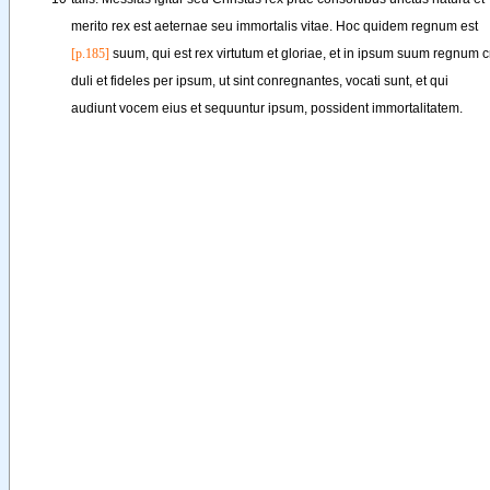
merito
rex
est
aeternae
seu
immortalis
vitae
. 
Hoc
quidem
regnum
est
[p.185]
suum
, 
qui
est
rex
virtutum
et
gloriae
, 
et
in
ipsum
suum
regnum
c
duli
et
fideles
per
ipsum
, 
ut
sint
conregnantes
, 
vocati
sunt
, 
et
qui
audiunt
vocem
eius
et
sequuntur
ipsum
, 
possident
immortalitatem
.