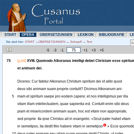
START
OPERA
ÜBERSETZUNN
LEXIKON
BIBLIOGRAFIE
L
Sie sind hier:
START →ÜBERSETZUNN → Scharpff → Text
-5
-3
-1
+1
+3
+5
75
[p.64]
XVIII
. 
Quomodo
Alkoranus
intelligi
debet
Christum
esse
spiritu
et
animam
dei
.
Diceres
: 
Cur
fatetur
Alkoranus
Christum
spiritum
dei
et
alibi
quod
deus
sibi
animam
suam
proprie
contulit
? 
Dicimus
Alkoranum
ani-
5
mam
et
spiritum
saepe
pro
eodem
capere
; 
et
nos
intelligimus
per
illa
vitam
illam
intellectualem
, 
quae
sapientia
est
. 
Contulit
enim
sibi
deus
piam
et
misericordem
animam
suam
, 
hoc
est
vitam
non
appropriate
,
sed
proprie
. 
Ita
ipse
Christus
ait
in
evangelio
: 
«
Sicut
pater
habet
vitam
in
semetipso
, 
ita
dedit
filio
habere
vitam
in
semetipso
.
»
Ecce
quomod
10
deus
pater
animam
seu
vitam
suam
proprie
dedit
Christo
, 
ut
pater