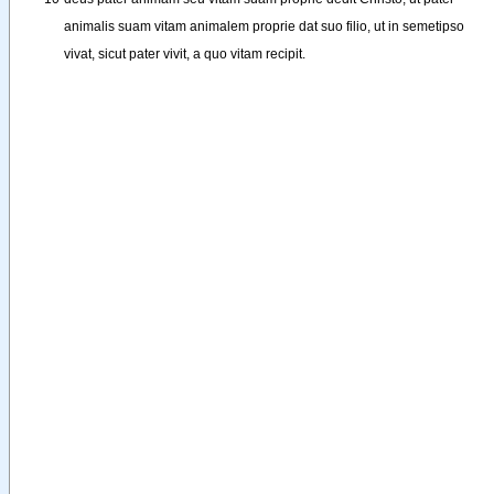
animalis
suam
vitam
animalem
proprie
dat
suo
filio
, 
ut
in
semetipso
vivat
, 
sicut
pater
vivit
, 
a
quo
vitam
recipit
.