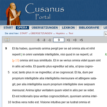
START
OPERA
ÜBERSETZUNN
LEXIKON
BIBLIOGRAFIE
L
Sie sind hier:
START →ÜBERSETZUNN → Hopkins → Text
-5
-3
-1
+1
+3
+5
9
Et
ita
habes
, 
quomodo
anima
pergit
per
se
ad
omnia
alia
et
nihil
reperit
|
in
omni
varietate
intelligibile
, 
nisi
quod
in
se
reperit
, 
ut
f
[p.13]
omnia
sint
sua
similitudo
. 
Et
in
se
verius
omnia
videt
quam
sint
in
aliis
ad
extra
. 
Et
quanto
plus
egreditur
ad
alia
, 
ut
ipsa
cogno-
5
scat
,
tanto
plus
in
se
ingreditur
, 
ut
se
cognoscat
. 
Et
ita
, 
dum
per
proprium
intelligibile
alia
intelligibilia
mensurare
et
attingere
sata-
git
,
per
alia
intelligibilia
suum
proprium
intelligibile
sive
seipsam
mensurat
. 
Anima
igitur
veritatem
quam
videt
in
aliis
per
se
videt
.
Et
est
notionalis
ipsa
veritas
cognoscibilium
, 
quoniam
anima
intel-
10
lectiva
vera
notio
est
. 
Visione
intuitiva
per
se
lustrat
omnia
et