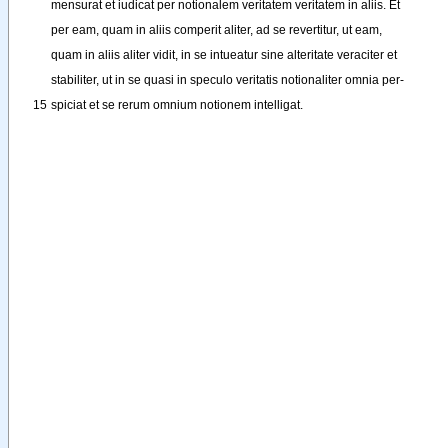
mensurat
et
iudicat
per
notionalem
veritatem
veritatem
in
aliis
. 
Et
per
eam
, 
quam
in
aliis
comperit
aliter
, 
ad
se
revertitur
, 
ut
eam
,
quam
in
aliis
aliter
vidit
, 
in
se
intueatur
sine
alteritate
veraciter
et
stabiliter
, 
ut
in
se
quasi
in
speculo
veritatis
notionaliter
omnia
per-
15
spiciat
et
se
rerum
omnium
notionem
intelligat
.