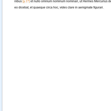
nibus
[p.17]
et
nullo
omnium
nominum
nominari
, 
ut
Hermes
Mercurius
d
eo
dicebat
, 
et
quaeque
circa
hoc
, 
vides
clare
in
aenigmate
figurari
.