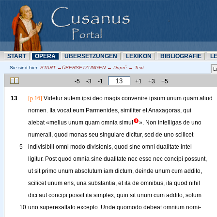
START
OPERA
ÜBERSETZUNN
LEXIKON
BIBLIOGRAFIE
L
Sie sind hier:
START →ÜBERSETZUNN → Dupré → Text
-5
-3
-1
+1
+3
+5
13
[p.16]
Videtur
autem
ipsi
deo
magis
convenire
ipsum
unum
quam
aliud
nomen
. 
Ita
vocat
eum
Parmenides
, 
similiter
et
Anaxagoras
, 
qui
aiebat
«
melius
unum
quam
omnia
simul
»
. 
Non
intelligas
de
uno
numerali
, 
quod
monas
seu
singulare
dicitur
, 
sed
de
uno
scilicet
5
indivisibili
omni
modo
divisionis
, 
quod
sine
omni
dualitate
intel-
ligitur
.
Post
quod
omnia
sine
dualitate
nec
esse
nec
concipi
possunt
,
ut
sit
primo
unum
absolutum
iam
dictum
, 
deinde
unum
cum
addito
,
scilicet
unum
ens
, 
una
substantia
, 
et
ita
de
omnibus
, 
ita
quod
nihil
dici
aut
concipi
possit
ita
simplex
, 
quin
sit
unum
cum
addito
, 
solum
10
uno
superexaltato
excepto
. 
Unde
quomodo
debeat
omnium
nomi-