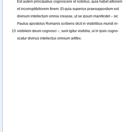
Est
autem
principalius
cognoscere
et
nobilius
, 
quia
habet
altiorem
et
incorruptibiliorem
finem
. 
Et
quia
superius
praesuppositum
est
divinum
intellectum
omnia
creasse
, 
ut
se
ipsum
manifestet
–
sic
Paulus
apostolus
Romanis
scribens
dicit
in
visibilibus
mundi
in-
15
visibilem
deum
cognosci
–
, 
sunt
igitur
visibilia
, 
ut
in
ipsis
cogno-
scatur
divinus
intellectus
omnium
artifex
.