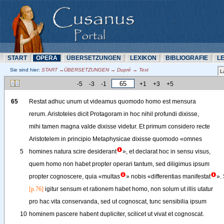
START
OPERA
ÜBERSETZUNN
LEXIKON
BIBLIOGRAFIE
L
Sie sind hier:
START →ÜBERSETZUNN → Dupré → Text
-5
-3
-1
+1
+3
+5
65
Restat
adhuc
unum
ut
videamus
quomodo
homo
est
mensura
rerum
. 
Aristoteles
dicit
Protagoram
in
hoc
nihil
profundi
dixisse
,
mihi
tamen
magna
valde
dixisse
videtur
. 
Et
primum
considero
recte
Aristotelem
in
principio
Metaphysicae
dixisse
quomodo
«
omnes
5
homines
natura
scire
desiderant
»
, 
et
declarat
hoc
in
sensu
visus
,
quem
homo
non
habet
propter
operari
tantum
, 
sed
diligimus
ipsum
propter
cognoscere
, 
quia
«
multas
»
nobis
«
differentias
manifestat
»
. 
[p.76]
igitur
sensum
et
rationem
habet
homo
, 
non
solum
ut
illis
utatur
pro
hac
vita
conservanda
, 
sed
ut
cognoscat
, 
tunc
sensibilia
ipsum
10
hominem
pascere
habent
dupliciter
, 
scilicet
ut
vivat
et
cognoscat
.