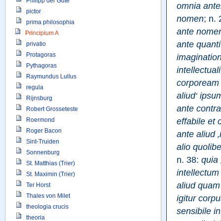
Philipp der Gute
omnia anter
pictor
nomen
; n. 
prima philosophia
ante nome
Principium A
ante quant
privatio
Protagoras
imaginatio
Pythagoras
intellectual
Raymundus Lullus
corpoream 
regula
aliud‘ ipsu
Rijnsburg
ante contra
Robert Grosseteste
effabile et
Roermond
Roger Bacon
ante aliud ‚
Sint-Truiden
alio quolib
Sonnenburg
n. 38: 
quia 
St. Matthias (Trier)
intellectum
St. Maximin (Trier)
aliud quam
Ter Horst
Thales von Milet
igitur corp
theologia crucis
sensibile in
theoria