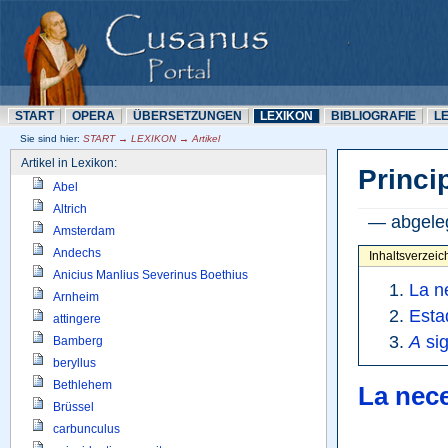
START
OPERA
ÜBERSETZUNN
LEXIKON
BIBLIOGRAFIE
L
Sie sind hier: 
START → LEXIKON → Artikel
Artikel in Lexikon:
Princi
Abel
Altrich
— abgeleg
Amsterdam
Andechs
Inhaltsverzeic
Anicius Manlius Severinus Boethius
La n
Arnheim
Esta
attingere
A
sig
Bamberg
beryllus
Bethlehem
La nece
Brüssel
carbunculus