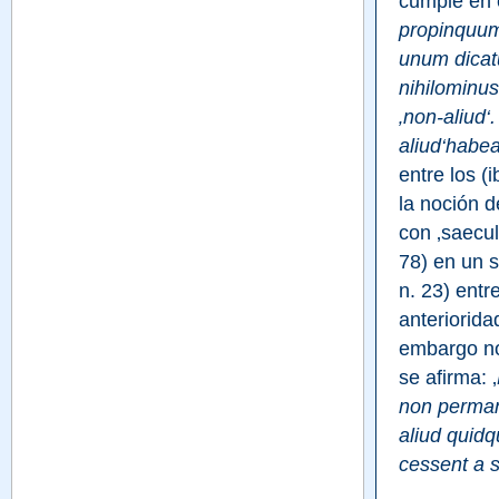
cumple en e
propinquum
unum dicatu
nihilominus
‚non-aliud‘
aliud‘habea
entre los (
la noción d
con ‚saecula
78) en un s
n. 23) entr
anteriorida
embargo no-
se afirma: ‚
non perman
aliud quid
cessent a s