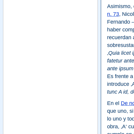
Asimismo, 
n. 73
, Nico
Fernando –
haber comp
recuerdan a
sobresustan
‚
Quia licet
fatetur ant
ante ipsum
Es frente 
introduce ‚A
tunc A id, d
En el 
De no
que uno, si
lo uno y to
obra, ‚A‘ c