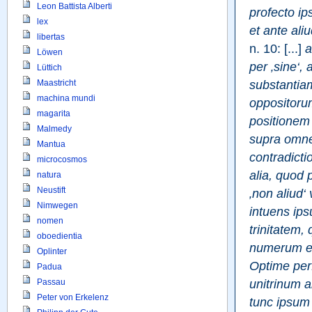
Leon Battista Alberti
profecto i
lex
et ante aliu
libertas
n. 10: [...] 
a
Löwen
per ‚sine‘, 
Lüttich
substantia
Maastricht
machina mundi
oppositoru
magarita
positionem
Malmedy
supra omn
Mantua
contradict
microcosmos
alia, quod 
natura
Neustift
‚non aliud‘
Nimwegen
intuens ips
nomen
trinitatem,
oboedientia
numerum ess
Oplinter
Optime perf
Padua
unitrinum 
Passau
Peter von Erkelenz
tunc ipsum 