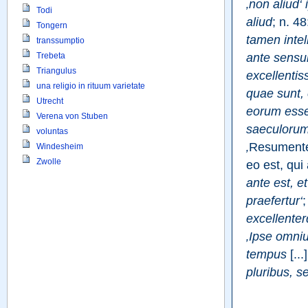
‚non aliud
Todi
aliud
; n. 48
Tongern
tamen intel
transsumptio
ante sens
Trebeta
Triangulus
excellenti
una religio in rituum varietate
quae sunt,
Utrecht
eorum esse 
Verena von Stuben
saeculorum
voluntas
‚
Resumentes
Windesheim
Zwolle
eo est, qui
ante est, et
praefertur‘
;
excellente
‚Ipse omni
tempus
[...]
pluribus, s