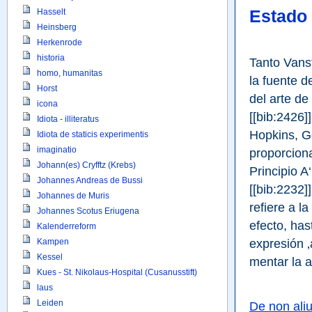
Estado 
Hasselt
Heinsberg
Herkenrode
historia
Tanto Vans
homo, humanitas
la fuente de
Horst
del arte de
icona
[[bib:2426]
Idiota - illiteratus
Hopkins, G
Idiota de staticis experimentis
imaginatio
proporciona
Johann(es) Cryfftz (Krebs)
Principio A
Johannes Andreas de Bussi
[[bib:2232]
Johannes de Muris
refiere a la
Johannes Scotus Eriugena
efecto, has
Kalenderreform
expresión ‚
Kampen
Kessel
mentar la a
Kues - St. Nikolaus-Hospital (Cusanusstift)
laus
Leiden
De non ali