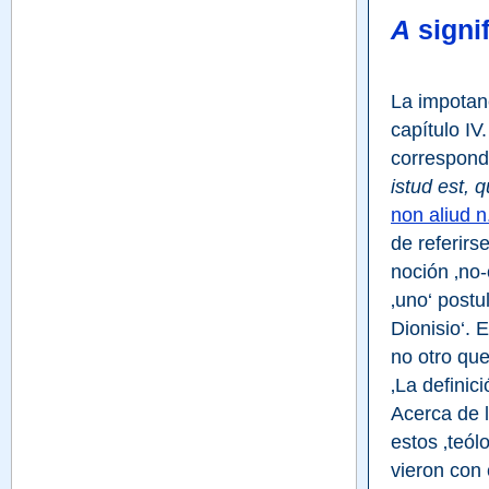
A
signif
La impotanc
capítulo IV
corresponde 
istud est, 
non aliud n
de referirs
noción ‚no-
‚uno‘ postu
Dionisio‘. 
no otro que
‚La definic
Acerca de l
estos ‚teól
vieron con 