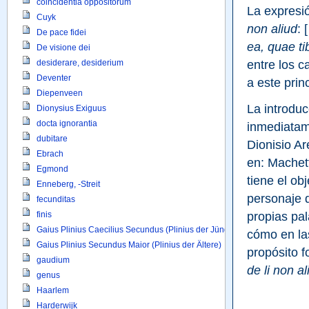
coincidentia oppositorum
La expresi
Cuyk
non aliud
: 
De pace fidei
ea, quae ti
De visione dei
entre los c
desiderare, desiderium
Deventer
a este prin
Diepenveen
La introduc
Dionysius Exiguus
docta ignorantia
inmediatam
dubitare
Dionisio Ar
Ebrach
en: Machett
Egmond
tiene el ob
Enneberg, -Streit
personaje de
fecunditas
propias pal
finis
Gaius Plinius Caecilius Secundus (Plinius der Jüngere)
cómo en las
Gaius Plinius Secundus Maior (Plinius der Ältere)
propósito f
gaudium
de li non al
genus
Haarlem
Harderwijk