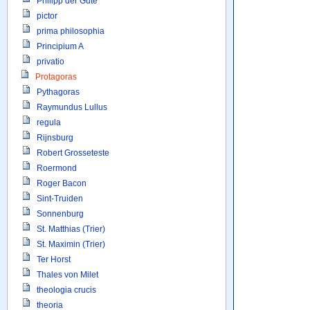
Philipp der Gute
pictor
prima philosophia
Principium A
privatio
Protagoras
Pythagoras
Raymundus Lullus
regula
Rijnsburg
Robert Grosseteste
Roermond
Roger Bacon
Sint-Truiden
Sonnenburg
St. Matthias (Trier)
St. Maximin (Trier)
Ter Horst
Thales von Milet
theologia crucis
theoria