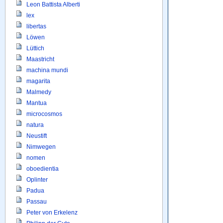
Leon Battista Alberti
lex
libertas
Löwen
Lüttich
Maastricht
machina mundi
magarita
Malmedy
Mantua
microcosmos
natura
Neustift
Nimwegen
nomen
oboedientia
Oplinter
Padua
Passau
Peter von Erkelenz