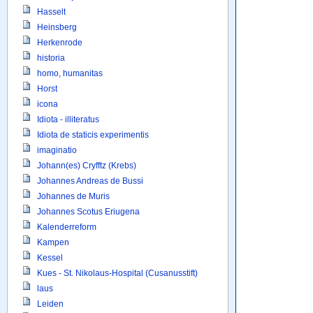
Hasselt
Heinsberg
Herkenrode
historia
homo, humanitas
Horst
icona
Idiota - illiteratus
Idiota de staticis experimentis
imaginatio
Johann(es) Cryfftz (Krebs)
Johannes Andreas de Bussi
Johannes de Muris
Johannes Scotus Eriugena
Kalenderreform
Kampen
Kessel
Kues - St. Nikolaus-Hospital (Cusanusstift)
laus
Leiden