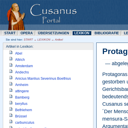
START
OPERA
ÜBERSETZUNN
LEXIKON
BIBLIOGRAFIE
L
Sie sind hier: 
START → LEXIKON → Artikel
Artikel in Lexikon:
Protag
Abel
Altrich
— abgeleg
Amsterdam
Andechs
Protagoras,
Anicius Manlius Severinus Boethius
gestorben u
Arnheim
Gerichtsbar
attingere
bedeutends
Bamberg
Cusanus set
beryllus
Bethlehem
´Der Mensc
Brüssel
mensura-Sa
carbunculus
Argumentat