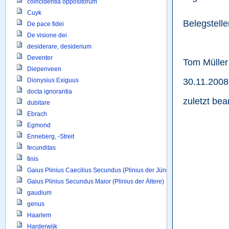
coincidentia oppositorum
Cuyk
Belegstelle
De pace fidei
De visione dei
desiderare, desiderium
Deventer
Tom Müller
Diepenveen
30.11.2008
Dionysius Exiguus
docta ignorantia
zuletzt bea
dubitare
Ebrach
Egmond
Enneberg, -Streit
fecunditas
finis
Gaius Plinius Caecilius Secundus (Plinius der Jüngere)
Gaius Plinius Secundus Maior (Plinius der Ältere)
gaudium
genus
Haarlem
Harderwijk