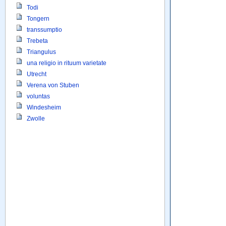
Todi
Tongern
transsumptio
Trebeta
Triangulus
una religio in rituum varietate
Utrecht
Verena von Stuben
voluntas
Windesheim
Zwolle