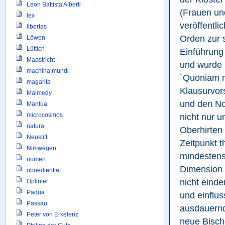
Leon Battista Alberti
(Frauen un
lex
veröffentli
libertas
Orden zur s
Löwen
Lüttich
Einführung 
Maastricht
und wurde 
machina mundi
´Quoniam m
magarita
Klausurvors
Malmedy
und den No
Mantua
microcosmos
nicht nur 
natura
Oberhirten 
Neustift
Zeitpunkt t
Nimwegen
mindestens 
nomen
Dimension e
oboedientia
nicht einde
Oplinter
Padua
und einflus
Passau
ausdauernd
Peter von Erkelenz
neue Bischo