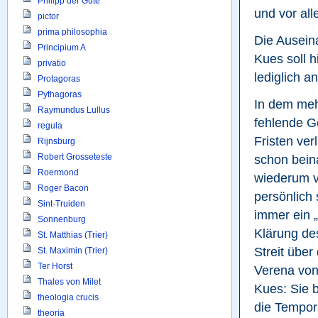
Philipp der Gute
und vor al
pictor
prima philosophia
Die Ausein
Principium A
Kues soll h
privatio
lediglich a
Protagoras
Pythagoras
In dem meh
Raymundus Lullus
fehlende G
regula
Fristen ver
Rijnsburg
Robert Grosseteste
schon beina
Roermond
wiederum v
Roger Bacon
persönlich 
Sint-Truiden
immer ein „
Sonnenburg
Klärung des
St. Matthias (Trier)
Streit über
St. Maximin (Trier)
Ter Horst
Verena von 
Thales von Milet
Kues: Sie b
theologia crucis
die Tempora
theoria