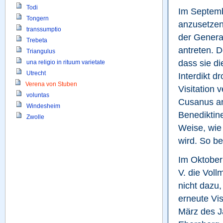
Todi
Im Septemb
Tongern
anzusetzen
transsumptio
der Genera
Trebeta
antreten. D
Triangulus
dass sie di
una religio in rituum varietate
Utrecht
Interdikt d
Verena von Stuben
Visitation 
voluntas
Cusanus an
Windesheim
Benediktine
Zwolle
Weise, wie 
wird. So bet
Im Oktober
V. die Vol
nicht dazu,
erneute Vis
März des J