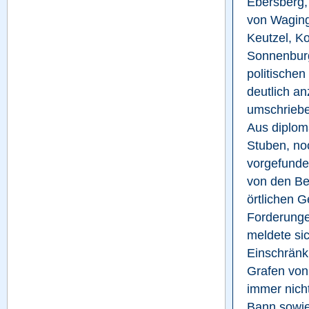
Ebersberg,
von Waging
Keutzel, Ko
Sonnenburg 
politischen
deutlich a
umschriebe
Aus diplom
Stuben, noc
vorgefunden
von den Be
örtlichen G
Forderungen
meldete si
Einschränk
Grafen von 
immer nicht
Bann sowie