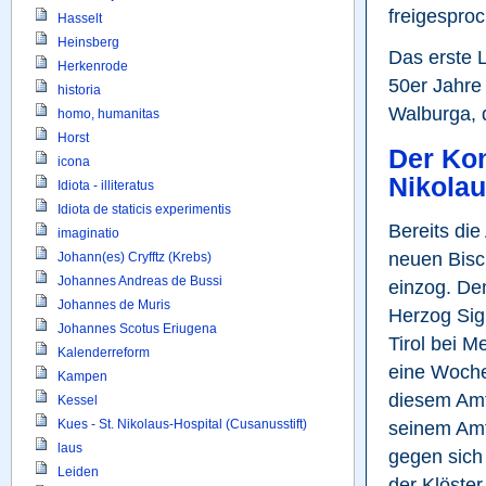
freigesproc
Hasselt
Heinsberg
Das erste 
Herkenrode
50er Jahre 
historia
Walburga, 
homo, humanitas
Horst
Der Kon
icona
Nikola
Idiota - illiteratus
Idiota de staticis experimentis
Bereits die
imaginatio
neuen Bisch
Johann(es) Cryfftz (Krebs)
Johannes Andreas de Bussi
einzog. Den
Johannes de Muris
Herzog Sig
Johannes Scotus Eriugena
Tirol bei M
Kalenderreform
eine Woche
Kampen
diesem Amt
Kessel
Kues - St. Nikolaus-Hospital (Cusanusstift)
seinem Amts
laus
gegen sich
Leiden
der Klöste