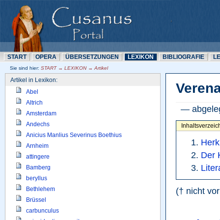
START
OPERA
ÜBERSETZUNN
LEXIKON
BIBLIOGRAFIE
L
Sie sind hier: 
START → LEXIKON → Artikel
Artikel in Lexikon:
Verena
Abel
Altrich
— abgeleg
Amsterdam
Andechs
Inhaltsverzeic
Anicius Manlius Severinus Boethius
Herk
Arnheim
Der 
attingere
Liter
Bamberg
beryllus
Bethlehem
(† nicht vo
Brüssel
carbunculus