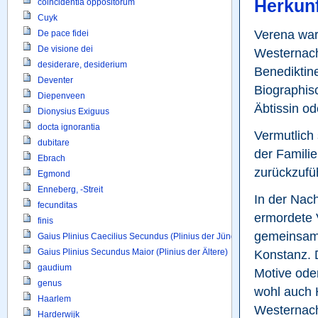
Herkunf
coincidentia oppositorum
Cuyk
Verena war
De pace fidei
De visione dei
Westernach.
desiderare, desiderium
Benediktine
Deventer
Biographisc
Diepenveen
Äbtissin od
Dionysius Exiguus
docta ignorantia
Vermutlich
dubitare
der Familie
Ebrach
zurückzufü
Egmond
Enneberg, -Streit
In der Nach
fecunditas
ermordete 
finis
gemeinsam 
Gaius Plinius Caecilius Secundus (Plinius der Jüngere)
Gaius Plinius Secundus Maior (Plinius der Ältere)
Konstanz. 
gaudium
Motive oder
genus
wohl auch H
Haarlem
Westernach
Harderwijk