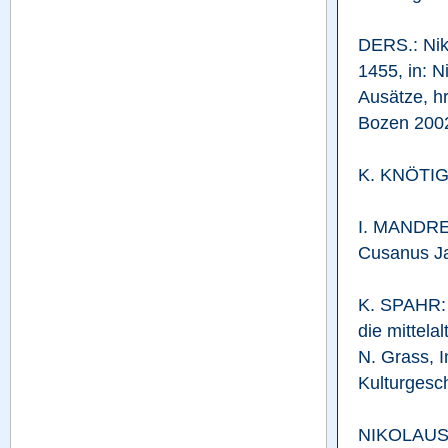
DERS.: Nik
1455, in: 
Ausätze, hr
Bozen 2002 
K. KNÖTIG:
I. MANDREL
Cusanus Ja
K. SPAHR: 
die mittela
N. Grass, 
Kulturgesch
NIKOLAUS V