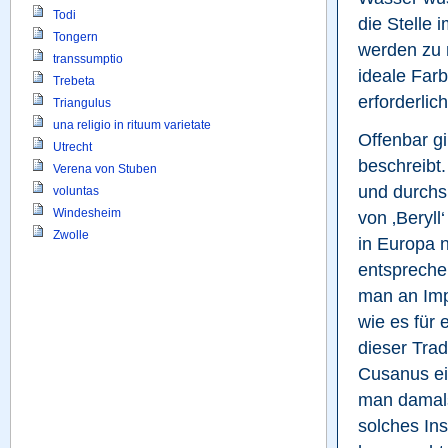
Todi
die Stelle 
Tongern
werden zu m
transsumptio
ideale Farb
Trebeta
erforderlich
Triangulus
una religio in rituum varietate
Offenbar gib
Utrecht
beschreibt.
Verena von Stuben
und durchsi
voluntas
Windesheim
von ‚Beryll
Zwolle
in Europa n
entsprechen
man an Imp
wie es für 
dieser Tradi
Cusanus ei
man damals 
solches In