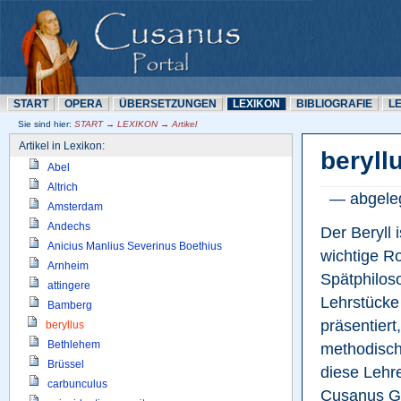
START
OPERA
ÜBERSETZUNN
LEXIKON
BIBLIOGRAFIE
L
Sie sind hier: 
START → LEXIKON → Artikel
Artikel in Lexikon:
beryll
Abel
Altrich
— abgeleg
Amsterdam
Andechs
Der Beryll 
Anicius Manlius Severinus Boethius
wichtige R
Arnheim
Spätphiloso
attingere
Lehrstücke
Bamberg
präsentiert,
beryllus
Bethlehem
methodische
Brüssel
diese Lehre
carbunculus
Cusanus Ge