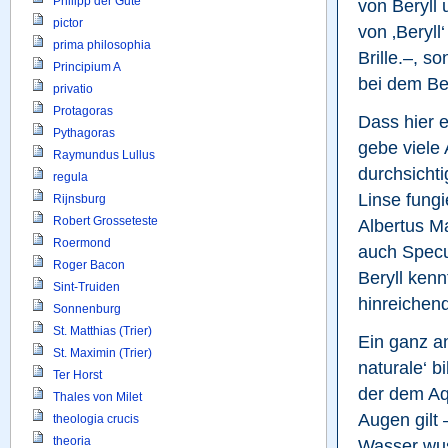
Philipp der Gute
von Beryll 
pictor
von ‚Beryll
prima philosophia
Brille.–, s
Principium A
bei dem Ber
privatio
Protagoras
Dass hier e
Pythagoras
gebe viele 
Raymundus Lullus
durchsichti
regula
Linse fungi
Rijnsburg
Robert Grosseteste
Albertus Mag
Roermond
auch Specul
Roger Bacon
Beryll kennt
Sint-Truiden
hinreichend
Sonnenburg
St. Matthias (Trier)
Ein ganz a
St. Maximin (Trier)
naturale‘ b
Ter Horst
der dem Aqu
Thales von Milet
Augen gilt 
theologia crucis
theoria
Wasser wusc