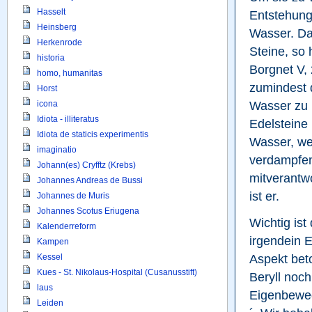
Hasselt
Entstehung 
Heinsberg
Wasser. Da
Herkenrode
Steine, so h
historia
Borgnet V, 
homo, humanitas
zumindest d
Horst
Wasser zu 
icona
Idiota - illiteratus
Edelsteine n
Idiota de staticis experimentis
Wasser, wel
imaginatio
verdampfen 
Johann(es) Cryfftz (Krebs)
mitverantwo
Johannes Andreas de Bussi
ist er.
Johannes de Muris
Johannes Scotus Eriugena
Wichtig ist
Kalenderreform
irgendein E
Kampen
Aspekt bet
Kessel
Kues - St. Nikolaus-Hospital (Cusanusstift)
Beryll noch
laus
Eigenbeweg
Leiden