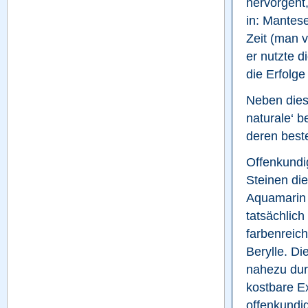
hervorgeht,
in: Mantese
Zeit (man v
er nutzte d
die Erfolge
Neben diese
naturale‘ 
deren best
Offenkundi
Steinen die
Aquamarin 
tatsächlich
farbenreich
Berylle. Di
nahezu durc
kostbare E
offenkundig