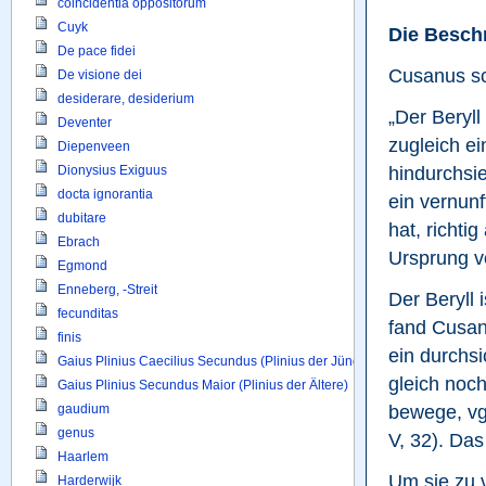
coincidentia oppositorum
Cuyk
Die Beschr
De pace fidei
Cusanus sc
De visione dei
desiderare, desiderium
„Der Beryll
Deventer
zugleich e
Diepenveen
hindurchsi
Dionysius Exiguus
docta ignorantia
ein vernunf
dubitare
hat, richti
Ebrach
Ursprung vo
Egmond
Enneberg, -Streit
Der Beryll 
fecunditas
fand Cusanu
finis
ein durchsi
Gaius Plinius Caecilius Secundus (Plinius der Jüngere)
gleich noc
Gaius Plinius Secundus Maior (Plinius der Ältere)
bewege, vgl
gaudium
genus
V, 32). Das
Haarlem
Um sie zu v
Harderwijk