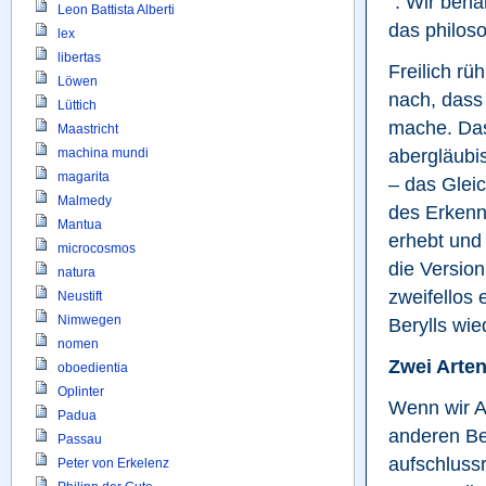
´. Wir beha
Leon Battista Alberti
das philos
lex
libertas
Freilich rü
Löwen
nach, dass 
Lüttich
mache. Das 
Maastricht
abergläubis
machina mundi
magarita
– das Gleic
Malmedy
des Erkenne
Mantua
erhebt und 
microcosmos
die Version
natura
zweifellos 
Neustift
Nimwegen
Berylls wie
nomen
Zwei Arten
oboedientia
Oplinter
Wenn wir A
Padua
anderen Be
Passau
aufschluss
Peter von Erkelenz