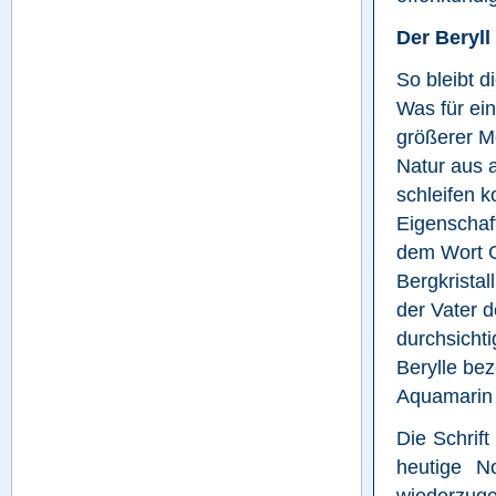
Der Beryll
So bleibt di
Was für ein
größerer Me
Natur aus a
schleifen k
Eigenschaft
dem Wort Go
Bergkristal
der Vater d
durchsicht
Berylle bez
Aquamarin 
Die Schrift
heutige No
wiederzuge