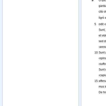
6
O
quo
gantu
cito
o
ligni
s
5
odit
‹
Sunt
, 
et
vid
sed
d
‹
aresc
10
Sunt
‹
spin
‹
suff
Sunt
‹
capi
15
afferu
mus
i
De
hi