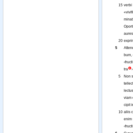
15
verbi
«
vivif
minat
Oport
aures
20
expri
5
Atten
bum
,
‹
fructi
tra
›
5
Non
tellec
lectu
viam
cipit
i
10
aliis
enim
‹
fructi