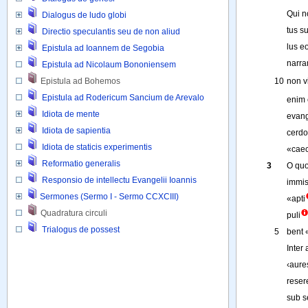
Qui
n
Dialogus de ludo globi
tus
su
Directio speculantis seu de non aliud
lus
e
Epistula ad Ioannem de Segobia
narr
Epistula ad Nicolaum Bononiensem
10
non
v
Epistula ad Bohemos
Epistula ad Rodericum Sancium de Arevalo
enim
Idiota de mente
evang
Idiota de sapientia
cerdo
Idiota de staticis experimentis
«
caec
Reformatio generalis
3
O
quo
Responsio de intellectu Evangelii Ioannis
immis
Sermones (Sermo I - Sermo CCXCIII)
«
apti
Quadratura circuli 
puli
Trialogus de possest
5
bent
Inter
‹
aure
reser
sub
s