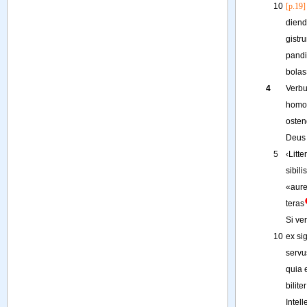
10
[p.19]
diend
gistr
pandi
bolas
4
Verb
homo
osten
Deus
5
‹
Litte
sibilis
«
aur
teras
Si
ve
10
ex
sig
servu
quia
biliter
Intell