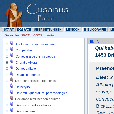
START
OPERA
ÜBERSETZUNN
LEXIKON
BIBLIOGRAFIE
L
Sie sind hier: 
START → OPERA → Werke
Bibl. An.
Apologia doctae ignorantiae
Qui hab
Compendium
1453 Br
Coniectura de ultimis diebus
Cribratio Alkorani
Praeno
De aequalitate
De apice theoriae
Dies:
5
De arithmeticis complementis 
Albuini 
De beryllo
sexages
De circuli quadratura, pars theologica
convocar
Declaratio rectilineationis curvae 
Bickell
De concordantia catholica
De coniecturis
Sec.
Ko