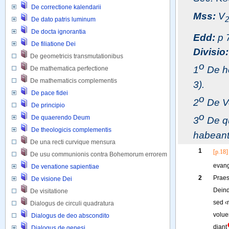
De correctione kalendarii
Mss:
V
2
De dato patris luminum
De docta ignorantia
Edd:
p 
De filiatione Dei
Divisio:
De geometricis transmutationibus 
o
1
De ho
De mathematica perfectione 
De mathematicis complementis 
3).
De pace fidei
o
2
De Ve
De principio
o
De quaerendo Deum
3
De qu
De theologicis complementis
habeant 
De una recti curvique mensura
1
[p.18]
De usu communionis contra Bohemorum errorem
evang
De venatione sapientiae
2
Praes
De visione Dei
Dein
De visitatione 
sed
‹
Dialogus de circuli quadratura 
volue
Dialogus de deo abscondito
diant
Dialogus de genesi