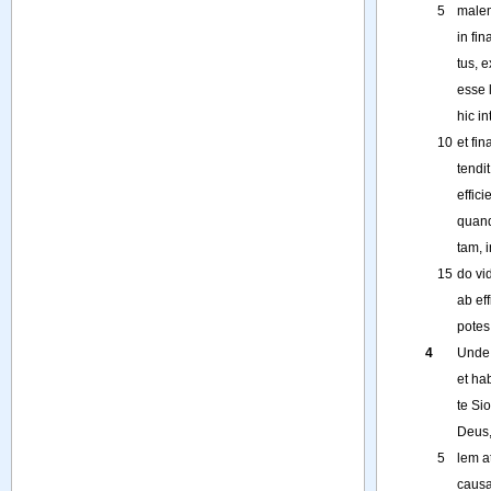
5
male
in
fina
tus
,
e
esse
hic
in
10
et
fin
tendit
effic
quan
tam
,
i
15
do
vi
ab
ef
potes
4
Unde
et
hab
te
Si
Deus
5
lem
a
caus