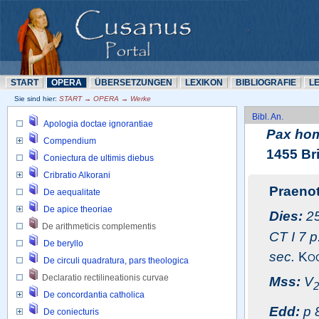
START
OPERA
ÜBERSETZUNN
LEXIKON
BIBLIOGRAFIE
L
Sie sind hier: 
START → OPERA → Werke
Bibl. An.
Apologia doctae ignorantiae
Pax hom
Compendium
1455 Bri
Coniectura de ultimis diebus
Cribratio Alkorani
Praeno
De aequalitate
De apice theoriae
Dies:
2
De arithmeticis complementis 
CT I 7 p
De beryllo
sec.
Ko
De circuli quadratura, pars theologica
Declaratio rectilineationis curvae 
Mss:
V
2
De concordantia catholica
Edd:
p 
De coniecturis