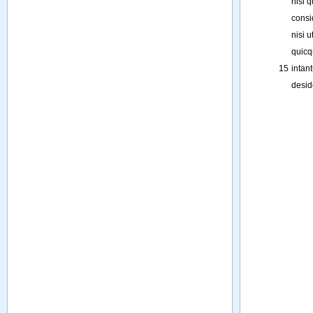
nisi
q
consi
nisi
u
quic
15
intan
desid