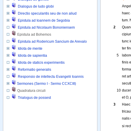
Ange
Dialogus de ludo globi
haec
Directio speculantis seu de non aliud
tum
.
Epistula ad Ioannem de Segobia
2
Quan
Epistula ad Nicolaum Bononiensem
cipiu
Epistula ad Bohemos
tunc
i
Epistula ad Rodericum Sancium de Arevalo
ter
fi
Idiota de mente
5
labo
Idiota de sapientia
finis
e
Idiota de staticis experimentis
forma
Reformatio generalis
ret
ar
Responsio de intellectu Evangelii Ioannis
secut
Sermones (Sermo I - Sermo CCXCIII)
10
ducer
Quadratura circuli 
et
O
, 
Trialogus de possest
3
Haec
tricau
nalis
si
rec