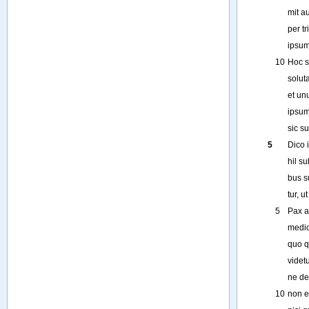
mit
a
per
t
ipsu
10
Hoc
solut
et
un
ipsu
sic
su
5
Dico
hil
su
bus
s
tur
,
ut
5
Pax
a
medi
quo
q
videtu
ne
de
10
non
e