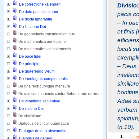
Divisio:
De correctione kalendarii
De dato patris luminum
pacis co
De docta ignorantia
– 
In pac
De filiatione Dei
et finis
De geometricis transmutationibus 
efficiens
De mathematica perfectione 
locuti s
De mathematicis complementis 
exemplis 
De pace fidei
De principio
– 
Deus, 
De quaerendo Deum
intellec
De theologicis complementis
similiore
De una recti curvique mensura
bonitate
De usu communionis contra Bohemorum errorem
Adae siv
De venatione sapientiae
verbum D
De visione Dei
De visitatione 
spiritum
Dialogus de circuli quadratura 
(n.10).
Dialogus de deo abscondito
1
[p.219
Dialogus de genesi