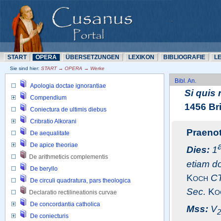
START
OPERA
ÜBERSETZUNN
LEXIKON
BIBLIOGRAFIE
L
Sie sind hier: 
START → OPERA → Werke
Bibl. An.
Apologia doctae ignorantiae
Si quis
Compendium
1456 Bri
Coniectura de ultimis diebus
Cribratio Alkorani
Praeno
De aequalitate
De apice theoriae
Dies:
1
De arithmeticis complementis 
etiam do
De beryllo
Koch
CT
De circuli quadratura, pars theologica
Sec.
Ko
Declaratio rectilineationis curvae 
De concordantia catholica
Mss:
V
2
De coniecturis