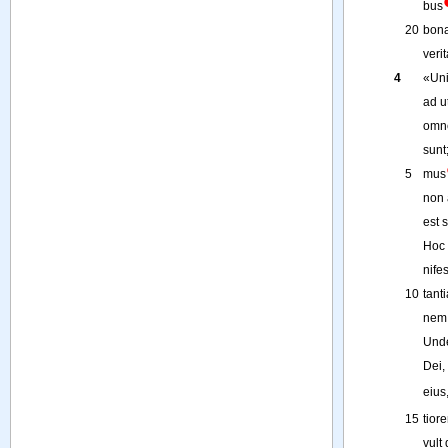
bus
20
bon
verit
4
«
Un
ad
u
omn
sunt
5
mus
non
est
Hoc
nifes
10
tant
nem
Und
Dei
, 
eius
15
tior
vult