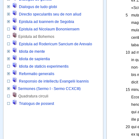
ex
12
Dialogus de ludo globi
«
Sci
Directio speculantis seu de non aliud
5
mut
Epistula ad Ioannem de Segobia
mag
Epistula ad Nicolaum Bononiensem
mul
Epistula ad Bohemos
cent
Epistula ad Rodericum Sancium de Arevalo
taba
Idiota de mente
10
ad
m
Idiota de sapientia
in
q
Idiota de staticis experimentis
non
Reformatio generalis
bis
Responsio de intellectu Evangelii Ioannis
dicit
Sermones (Sermo I - Sermo CCXCIII)
15
min
Quadratura circuli 
Ecc
Trialogus de possest
hend
qui
ille
p
20
qui
ex
s