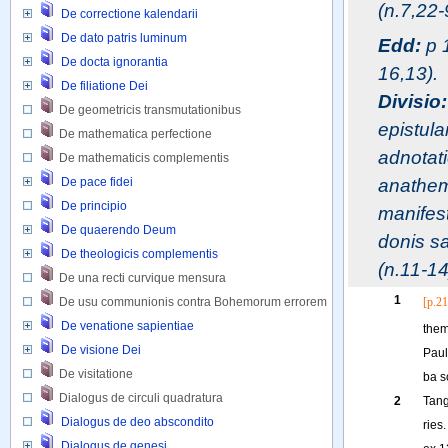
(n.7,22-
De correctione kalendarii
De dato patris luminum
Edd:
p 
De docta ignorantia
16,13).
De filiatione Dei
Divisio:
De geometricis transmutationibus 
epistulam
De mathematica perfectione 
adnotati
De mathematicis complementis 
anathema
De pace fidei
De principio
manifest
De quaerendo Deum
donis sa
De theologicis complementis
(n.11-14
De una recti curvique mensura
1
De usu communionis contra Bohemorum errorem
[p.21
De venatione sapientiae
the
De visione Dei
Pau
De visitatione 
ba
s
Dialogus de circuli quadratura 
2
Tang
Dialogus de deo abscondito
ries
.
Dialogus de genesi