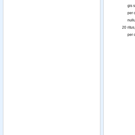
gis
s
per
null
20
ritus
per