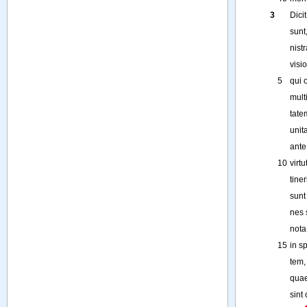
3
Dicit
sunt
nist
visi
5
qui
mult
tate
unit
ante
10
virtu
tiner
sunt
nes
nota
15
in
sp
tem
,
qua
sint