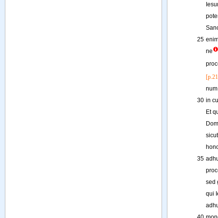
Ies
pote
San
25
eni
ne
proc
[p.21
num
30
in
cu
Et
q
Dom
sicut
hono
35
adh
proc
sed
qui
adh
40
mon