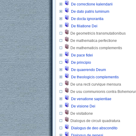
De correctione kalendarii
De dato patris luminum
De docta ignorantia
De filiatione Dei
De geometricis transmutationibus 
De mathematica perfectione 
De mathematicis complementis 
De pace fidei
De principio
De quaerendo Deum
De theologicis complementis
De una recti curvique mensura
De usu communionis contra Bohemoru
De venatione sapientiae
De visione Dei
De visitatione 
Dialogus de circuli quadratura 
Dialogus de deo abscondito
Dialogus de genesi