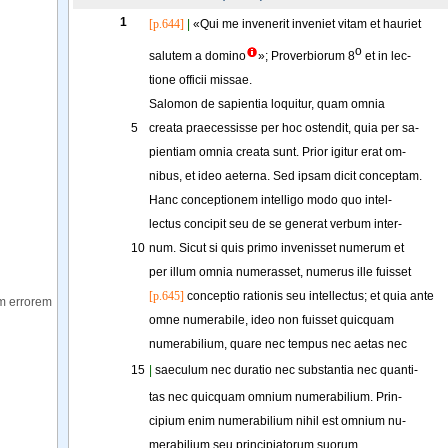
1
[p.644]
|
«
Qui
me
invenerit
inveniet
vitam
et
hauriet
o
salutem
a
domino
»
; 
Proverbiorum
8
et
in
lec-
tione
officii
missae
.
Salomon
de
sapientia
loquitur
, 
quam
omnia
5
creata
praecessisse
per
hoc
ostendit
, 
quia
per
sa-
pientiam
omnia
creata
sunt
. 
Prior
igitur
erat
om-
nibus
,
et
ideo
aeterna
. 
Sed
ipsam
dicit
conceptam
.
Hanc
conceptionem
intelligo
modo
quo
intel-
lectus
concipit
seu
de
se
generat
verbum
inter-
10
num
.
Sicut
si
quis
primo
invenisset
numerum
et
per
illum
omnia
numerasset
, 
numerus
ille
fuisset
[p.645]
conceptio
rationis
seu
intellectus
; 
et
quia
ante
m errorem
omne
numerabile
, 
ideo
non
fuisset
quicquam
numerabilium
, 
quare
nec
tempus
nec
aetas
nec
15
|
saeculum
nec
duratio
nec
substantia
nec
quanti-
tas
nec
quicquam
omnium
numerabilium
. 
Prin-
cipium
enim
numerabilium
nihil
est
omnium
nu-
merabilium
seu
principiatorum
suorum
.