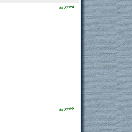
va
fol.277
vb
fol.277