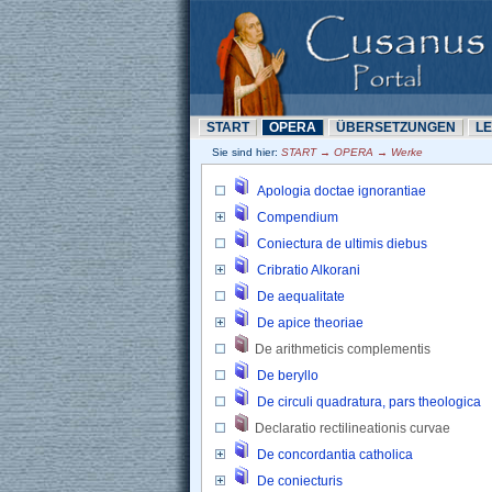
START
OPERA
ÜBERSETZUNN
L
Sie sind hier: 
START → OPERA → Werke
Apologia doctae ignorantiae
Compendium
Coniectura de ultimis diebus
Cribratio Alkorani
De aequalitate
De apice theoriae
De arithmeticis complementis 
De beryllo
De circuli quadratura, pars theologica
Declaratio rectilineationis curvae 
De concordantia catholica
De coniecturis