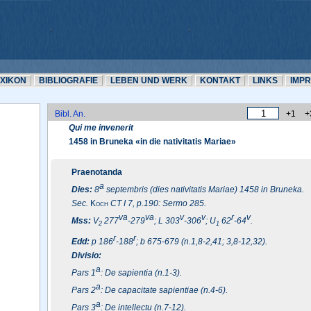
EXIKON
BIBLIOGRAFIE
LEBEN UND WERK
KONTAKT
LINKS
IMP
Bibl. An.
+1
+
Qui me invenerit
1458 in Bruneka «in die nativitatis Mariae»
Praenotanda
a
Dies:
8
septembris (dies nativitatis Mariae) 1458 in Bruneka.
Sec.
Koch
CT I 7, p.190: Sermo 285.
va
va
v
v
r
v
Mss:
V
277
-279
; L 303
-306
; U
62
-64
.
2
1
r
r
Edd:
p 186
-188
; b 675-679 (n.1,8-2,41; 3,8-12,32).
Divisio:
a
Pars 1
: De sapientia (n.1-3).
a
Pars 2
: De capacitate sapientiae (n.4-6).
a
Pars 3
: De intellectu (n.7-12).