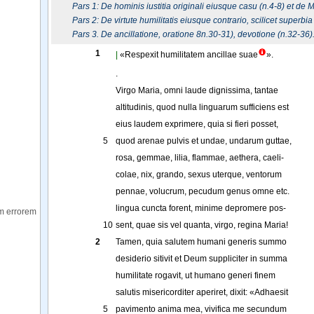
Pars 1: De hominis iustitia originali eiusque casu (n.4-8) et de Ma
Pars 2: De virtute humilitatis eiusque contrario, scilicet superbia
Pars 3. De ancillatione, oratione 8n.30-31), devotione (n.32-36)
1
|
«
Respexit
humilitatem
ancillae
suae
»
.
.
Virgo
Maria
, 
omni
laude
dignissima
, 
tantae
altitudinis
, 
quod
nulla
linguarum
sufficiens
est
eius
laudem
exprimere
, 
quia
si
fieri
posset
,
5
quod
arenae
pulvis
et
undae
, 
undarum
guttae
,
rosa
, 
gemmae
, 
lilia
, 
flammae
, 
aethera
, 
caeli-
colae
,
nix
, 
grando
, 
sexus
uterque
, 
ventorum
pennae
, 
volucrum
, 
pecudum
genus
omne
etc
.
lingua
cuncta
forent
, 
minime
depromere
pos-
m errorem
10
sent
,
quae
sis
vel
quanta
, 
virgo
, 
regina
Maria
!
2
Tamen
, 
quia
salutem
humani
generis
summo
desiderio
sitivit
et
Deum
suppliciter
in
summa
humilitate
rogavit
, 
ut
humano
generi
finem
salutis
misericorditer
aperiret
, 
dixit
: 
«
Adhaesit
5
pavimento
anima
mea
, 
vivifica
me
secundum