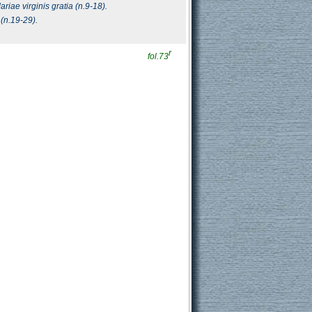
riae virginis gratia (n.9-18).
 (n.19-29).
.
r
fol.73