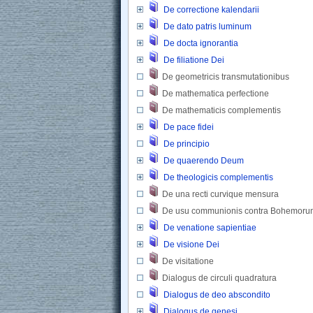
De correctione kalendarii
De dato patris luminum
De docta ignorantia
De filiatione Dei
De geometricis transmutationibus 
De mathematica perfectione 
De mathematicis complementis 
De pace fidei
De principio
De quaerendo Deum
De theologicis complementis
De una recti curvique mensura
De usu communionis contra Bohemoru
De venatione sapientiae
De visione Dei
De visitatione 
Dialogus de circuli quadratura 
Dialogus de deo abscondito
Dialogus de genesi