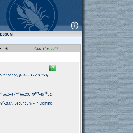
RESSUM
3
+5
Cod. Cus. 220 
fluentiae(?) (v. MFCG 7 [1969] 
v
b
v
a
v
a
v
b
lin.5-47
lin.23, 49
-49
; D 
r
r
99
-100
: 
Secundum – in Domino 