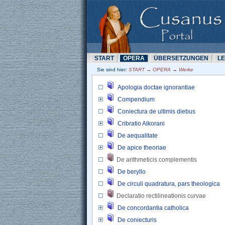
START
OPERA
ÜBERSETZUNN
L
Sie sind hier: 
START → OPERA → Werke
Apologia doctae ignorantiae
Compendium
Coniectura de ultimis diebus
Cribratio Alkorani
De aequalitate
De apice theoriae
De arithmeticis complementis 
De beryllo
De circuli quadratura, pars theologica
Declaratio rectilineationis curvae 
De concordantia catholica
De coniecturis