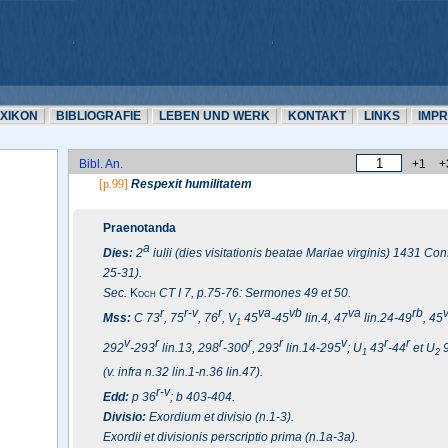
EXIKON
BIBLIOGRAFIE
LEBEN UND WERK
KONTAKT
LINKS
IMP
Bibl. An.
+1
+
[p.99]
Respexit humilitatem
Praenotanda
a
Dies:
2
iulii (dies visitationis beatae Mariae virginis) 1431 Con
25-31).
Sec.
Koch
CT I 7, p.75-76: Sermones 49 et 50.
r
r-v
r
v
a
v
b
v
a
r
b
Mss:
C 73
, 75
, 76
, V
45
-45
lin.4, 47
lin.24-49
, 45
1
v
r
r
r
r
v
r
r
292
-293
lin.13, 298
-300
, 293
lin.14-295
; U
43
-44
et U
1
2
(v. infra n.32 lin.1-n.36 lin.47).
r-v
Edd:
p 36
; b 403-404.
Divisio:
Exordium et divisio (n.1-3).
Exordii et divisionis perscriptio prima (n.1a-3a).