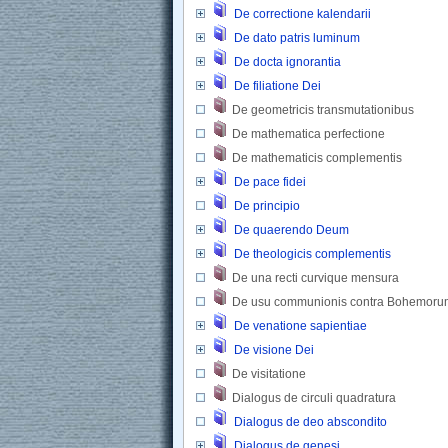
De correctione kalendarii
De dato patris luminum
De docta ignorantia
De filiatione Dei
De geometricis transmutationibus 
De mathematica perfectione 
De mathematicis complementis 
De pace fidei
De principio
De quaerendo Deum
De theologicis complementis
De una recti curvique mensura
De usu communionis contra Bohemoru
De venatione sapientiae
De visione Dei
De visitatione 
Dialogus de circuli quadratura 
Dialogus de deo abscondito
Dialogus de genesi