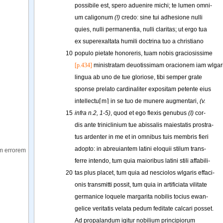
possibile
est
, 
spero
aduenire
michi
; 
te
lumen
omni-
um
caligonum
(!)
credo
: 
sine
tui
adhesione
nulli
quies
, 
nulli
permanentia
, 
nulli
claritas
; 
ut
ergo
tua
ex
superexaltata
humili
doctrina
tuo
a
christiano
10
populo
pietate
honoreris
, 
tuam
nobis
graciosissime
[p.434]
ministratam
deuotissimam
oracionem
iam
wlgar
lingua
ab
uno
de
tue
gloriose
, 
tibi
semper
grate
sponse
prelato
cardinaliter
expositam
petente
eius
intellectu⌈m
⌉
in
se
tuo
de
munere
augmentari
, 
(v.
15
infra n.2, 1-5)
, 
quod
et
ego
flexis
genubus
(I)
cor-
dis
ante
triniclinium
tue
abissalis
maiestatis
prostra-
tus
ardenter
in
me
et
in
omnibus
tuis
membris
fieri
adopto
: 
in
abreuiantem
latini
eloquii
stilum
trans-
m errorem
ferre
intendo
, 
tum
quia
maioribus
latini
stili
affabili-
20
tas
plus
placet
, 
tum
quia
ad
nesciolos
wlgaris
effaci-
onis
transmitti
possit
, 
tum
quia
in
artificiata
vilitate
germanice
loquele
margarita
nobilis
tocius
ewan-
gelice
veritatis
velata
pedum
feditate
calcari
posset
.
Ad
propalandum
igitur
nobilium
principiorum