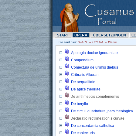
START
OPERA
ÜBERSETZUNN
L
Sie sind hier: 
START → OPERA → Werke
Apologia doctae ignorantiae
Compendium
Coniectura de ultimis diebus
Cribratio Alkorani
De aequalitate
De apice theoriae
De arithmeticis complementis 
De beryllo
De circuli quadratura, pars theologica
Declaratio rectilineationis curvae 
De concordantia catholica
De coniecturis