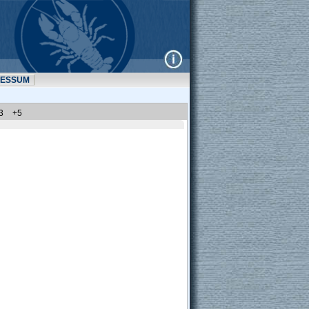
RESSUM
3
+5