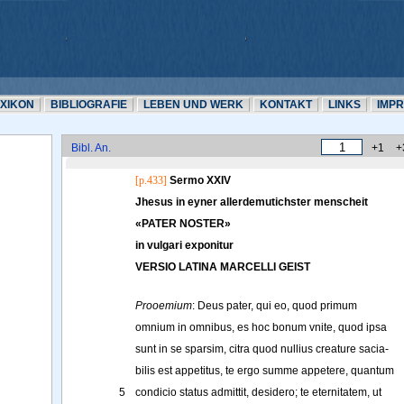
EXIKON
BIBLIOGRAFIE
LEBEN UND WERK
KONTAKT
LINKS
IMP
Bibl. An.
+1
+
[p.433]
Sermo XXIV
Jhesus in eyner allerdemutichster menscheit
«
PATER NOSTER
»
in vulgari exponitur
VERSIO LATINA MARCELLIIST
Prooemium
: 
Deus
pater
, 
qui
eo
, 
quod
primum
omnium
in
omnibus
, 
es
hoc
bonum
vnite
, 
quod
ipsa
sunt
in
se
sparsim
, 
citra
quod
nullius
creature
sacia-
bilis
est
appetitus
, 
te
ergo
summe
appetere
, 
quantum
5
condicio
status
admittit
, 
desidero
; 
te
eternitatem
, 
ut